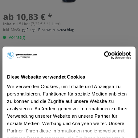
ab 10,83 € *
Inhalt:
1.5 Liter (7,22 € * / 1 Liter)
inkl. MwSt.
ggf. zzgl. Erschwerniszuschlag
Vorrätig
In den
Warenkorb
Artikel-Nr.:
37313
Verfügbar in:
Diese Webseite verwendet Cookies
Wir verwenden Cookies, um Inhalte und Anzeigen zu
Beschreibung
personalisieren, Funktionen für soziale Medien anbieten
mehr
zu können und die Zugriffe auf unsere Website zu
"Montelvini Magnum Spumante Extra Dry
analysieren. Außerdem geben wir Informationen zu Ihrer
1,5l"
Verwendung unserer Website an unsere Partner für
soziale Medien, Werbung und Analysen weiter. Unsere
Flaschengröße:
1 - 1,5 l
Partner führen diese Informationen möglicherweise mit
Fragen zum Artikel?