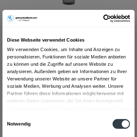
ab 20,01 € *
Inhalt:
0.7 Liter (28,59 € * / 1 Liter)
inkl. MwSt.
ggf. zzgl. Erschwerniszuschlag
Vorrätig
Diese Webseite verwendet Cookies
Wir verwenden Cookies, um Inhalte und Anzeigen zu
In den
Warenkorb
personalisieren, Funktionen für soziale Medien anbieten
zu können und die Zugriffe auf unsere Website zu
Artikel-Nr.:
38732
analysieren. Außerdem geben wir Informationen zu Ihrer
Verfügbar in:
Verwendung unserer Website an unsere Partner für
Astenberg, Bradl, Dikat, Ehrenstall, Erlach, Rofansiedlung,
soziale Medien, Werbung und Analysen weiter. Unsere
Tiergarten, Wiesing
,
Brixlegg, Mehrn, Zimmermoos
,
Bruck am
Ziller, Bruckerberg, Imming, Reith im Alpbachtal
,
Buch
,
Fiecht,
Partner führen diese Informationen möglicherweise mit
Vomp, Vomperbach, Vomperberg
,
Fischl, Jenbach, Strass im
weiteren Daten zusammen, die Sie ihnen bereitgestellt
Zillertal, Tratzberg
,
Fritzens
,
Fügen, Gagering, Kapfing,
haben oder die sie im Rahmen Ihrer Nutzung der Dienste
Kleinboden, Schlitters
,
Hygna, Reith im Alpbachtal, Scheffach
,
gesammelt haben.
Kolsass
,
Kolsassberg
,
Mariatal, Voldöpp
,
Münster
,
Pill
,
Einwilligungsauswahl
Schlagturn, Stans
,
Schlitters
,
Schlitters, Strass im Zillertal
,
Notwendig
Schwaz
,
Wattens
,
Weer
Datenschutzbestimmungen