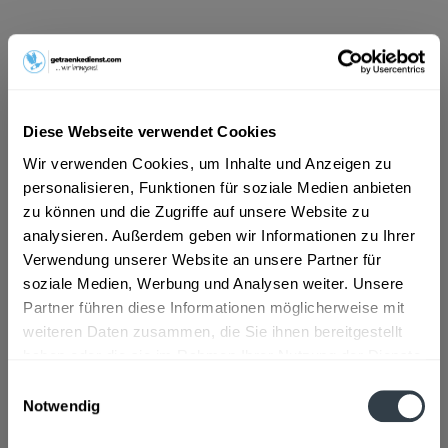
ab 5,89 € *
Inhalt:
0.75 Liter (7,85 € * / 1 Liter)
inkl. MwSt.
ggf. zzgl. Erschwerniszuschlag
Vorrätig
Diese Webseite verwendet Cookies
Wir verwenden Cookies, um Inhalte und Anzeigen zu
In den
Warenkorb
personalisieren, Funktionen für soziale Medien anbieten
zu können und die Zugriffe auf unsere Website zu
Artikel-Nr.:
22940
analysieren. Außerdem geben wir Informationen zu Ihrer
Verfügbar in:
Verwendung unserer Website an unsere Partner für
soziale Medien, Werbung und Analysen weiter. Unsere
Beschreibung
mehr
Partner führen diese Informationen möglicherweise mit
weiteren Daten zusammen, die Sie ihnen bereitgestellt
"Bernard-Massard Jahrgangssekt Blanc de
haben oder die sie im Rahmen Ihrer Nutzung der Dienste
Blancs Extra Dry 0,75l"
gesammelt haben.
Einwilligungsauswahl
Notwendig
Flaschengröße:
0,7 - 0,75 l
Datenschutzbestimmungen