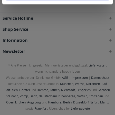
Service Hotline
Shop Service
Information
Newsletter
* Alle Preise inkl. gesetzl. Mehrwertsteuer und ggf. zzgl.
Lieferkosten
,
wenn nicht anders beschrieben
Webseitenbetreiber: Drink now GmbH:
AGB
|
Impressum
|
Datenschutz
Besuchen Sie auch unsere Shops in:
München
,
Werne
,
Nordhorn
,
Bad
Salzuflen
,
Hörstel
und
Damme
,
Lathen
,
Nienstädt
,
Lengerich
und
Garbsen
,
Stainach
,
Vomp
,
Lienz
,
Neustadt am Rübenberge
,
Nottuln
,
Stolzenau
und
Obernkirchen
,
Augsburg
und
Hamburg
,
Berlin
,
Düsseldorf
,
Erfurt
,
Mainz
sowie
Frankfurt
. Übersicht aller
Liefergebiete