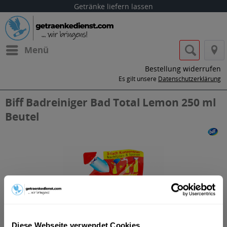
Getränke liefern lassen
Menü
Bestellung widerrufen
Es gilt unsere
Datenschutzerklärung
Biff Badreiniger Bad Total Lemon 250 ml
Beutel
Diese Webseite verwendet Cookies