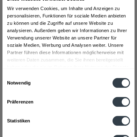
Wir verwenden Cookies, um Inhalte und Anzeigen zu
personalisieren, Funktionen für soziale Medien anbieten
ab 2,89 € *
zu können und die Zugriffe auf unsere Website zu
Inhalt:
0.25 Liter (11,56 € * / 1 Liter)
analysieren. Außerdem geben wir Informationen zu Ihrer
inkl. MwSt.
ggf. zzgl. Erschwerniszuschlag
Verwendung unserer Website an unsere Partner für
Vorrätig
soziale Medien, Werbung und Analysen weiter. Unsere
Partner führen diese Informationen möglicherweise mit
In den
Warenkorb
weiteren Daten zusammen, die Sie ihnen bereitgestellt
haben oder die sie im Rahmen Ihrer Nutzung der Dienste
gesammelt haben.
Artikel-Nr.:
14297
Einwilligungsauswahl
Verfügbar in:
Notwendig
Datenschutzbestimmungen
Beschreibung
mehr
Präferenzen
"Biff Badreiniger Bad Total Lemon 250 ml
Beutel"
Statistiken
Fragen zum Artikel?