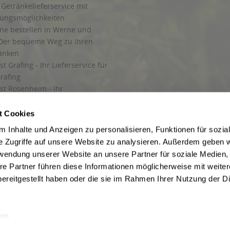
Getränkelieferservice mit
lungsmöglichkeiten
ine bestellen in Werne und
Der bequeme Weg zu Ihren
ränken
t Grafing - Ihr Lieferservice für
rafing
st Rosenheim - Ihr
r Getränkeservice in Rosenheim
ng
t Cookies
rung in Starnberg
 Inhalte und Anzeigen zu personalisieren, Funktionen für sozia
e Zugriffe auf unsere Website zu analysieren. Außerdem geben w
 für Getränke
rwendung unserer Website an unsere Partner für soziale Medien
etränke
re Partner führen diese Informationen möglicherweise mit weite
ereitgestellt haben oder die sie im Rahmen Ihrer Nutzung der D
en
ise inkl. gesetzl. Mehrwertsteuer und ggf. zzgl.
Lieferkosten
, wenn nicht anders b