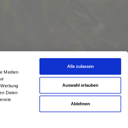
Alle zulassen
le Medien
ir
Auswahl erlauben
, Werbung
ren Daten
ienste
Ablehnen
eschrieben