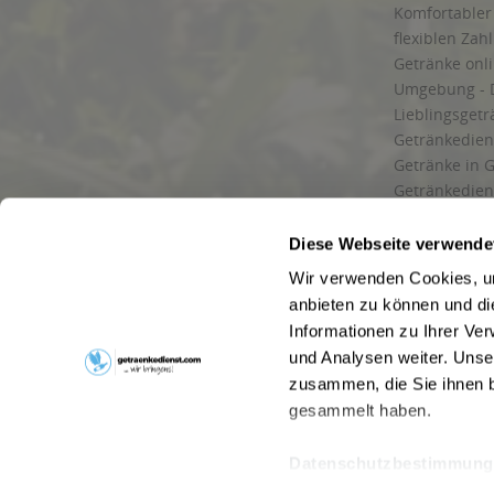
Komfortabler 
flexiblen Zah
Getränke onl
Umgebung - 
Lieblingsget
Getränkediens
Getränke in G
Getränkedien
zuverlässige
und Umgebu
Diese Webseite verwende
Getränkeliefe
Wir verwenden Cookies, um
Liefergebiet
anbieten zu können und di
Lieferservice
Informationen zu Ihrer Ve
Wir liefern G
und Analysen weiter. Unse
Kontakt
zusammen, die Sie ihnen b
Newsletter
gesammelt haben.
Datenschutzbestimmung
* Alle Pre