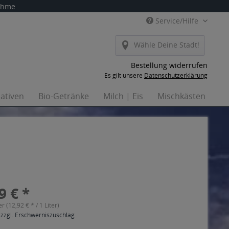
nahme
Service/Hilfe
Wähle Deine Stadt!
Bestellung widerrufen
Es gilt unsere
Datenschutzerklärung
nativen
Bio-Getränke
Milch | Eis
Mischkästen
Ha
9 € *
er (12,92 € * / 1 Liter)
 zzgl. Erschwerniszuschlag