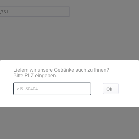
,75 l
sind diese mittels Großbuchstaben besonders hervorgehoben
lörsheim-Dalsheim