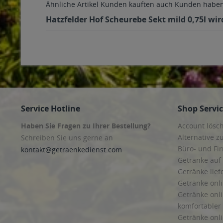
Ähnliche Artikel
Kunden kauften auch
Kunden haben 
Hatzfelder Hof Scheurebe Sekt mild 0,75l wir
Service Hotline
Shop Servi
Haben Sie Fragen zu Ihrer Bestellung?
Account lösc
Alternative z
Schreiben Sie uns gerne an
Büro- und F
kontakt@getraenkedienst.com
Getränke auf
Getränke lief
Getränke onli
Getränke onli
komfortabler 
Getränke onli