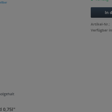
In 
Artikel-Nr.:
Verfügbar in
holgehalt
 0,75l"