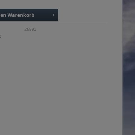
den
Warenkorb
26893
: