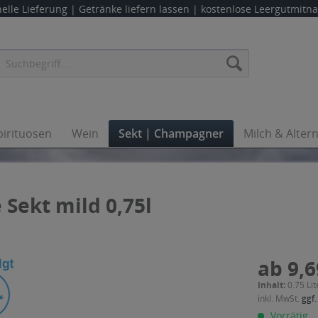
elle Lieferung |
Getränke liefern lassen
| kostenlose Leergutmit
pirituosen
Wein
Sekt | Champagner
Milch & Alter
 Sekt mild 0,75l
ab 9,6
Inhalt:
0.75 Lit
inkl. MwSt.
ggf.
Vorrätig