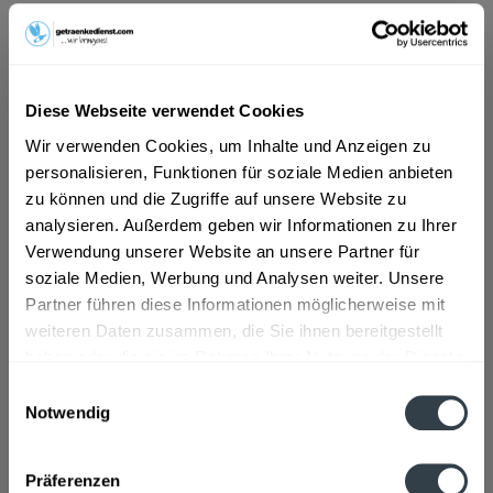
ab 5,59 € *
Inhalt:
0.75 Liter (7,45 € * / 1 Liter)
inkl. MwSt.
ggf. zzgl. Erschwerniszuschlag
Diese Webseite verwendet Cookies
Vorrätig
Wir verwenden Cookies, um Inhalte und Anzeigen zu
personalisieren, Funktionen für soziale Medien anbieten
In den
Warenkorb
zu können und die Zugriffe auf unsere Website zu
analysieren. Außerdem geben wir Informationen zu Ihrer
Artikel-Nr.:
29118
Verwendung unserer Website an unsere Partner für
Verfügbar in:
soziale Medien, Werbung und Analysen weiter. Unsere
Partner führen diese Informationen möglicherweise mit
Beschreibung
weiteren Daten zusammen, die Sie ihnen bereitgestellt
mehr
haben oder die sie im Rahmen Ihrer Nutzung der Dienste
"Lanzberg Sekt trocken 0,75l"
gesammelt haben.
Einwilligungsauswahl
Notwendig
Datenschutzbestimmungen
Flaschengröße:
0,7 - 0,75 l
Fragen zum Artikel?
Präferenzen