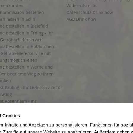
irmenkunden
Widerrufsrecht
 Kommission bestellen
Datenschutz Drink now
ern lassen in Solln
AGB Drink now
ne bestellen in Bielefeld
ne bestellen in Erding - Ihr
Getränkelieferservice
ne bestellen in Holzkirchen -
Getränkelieferservice mit
lungsmöglichkeiten
ine bestellen in Werne und
Der bequeme Weg zu Ihren
ränken
t Grafing - Ihr Lieferservice für
rafing
st Rosenheim - Ihr
r Getränkeservice in Rosenheim
ng
t Cookies
rung in Starnberg
 Inhalte und Anzeigen zu personalisieren, Funktionen für sozia
e Zugriffe auf unsere Website zu analysieren. Außerdem geben w