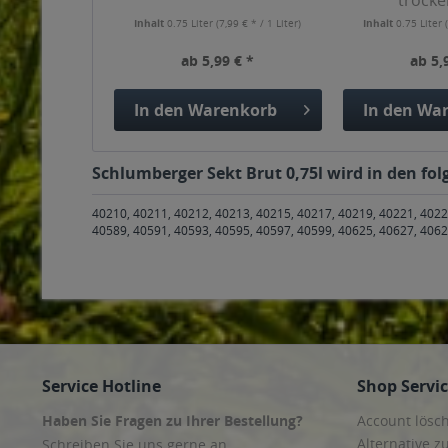
trocke
Inhalt
0.75 Liter
(7,99 € * / 1 Liter)
Inhalt
0.75 Liter
ab 5,99 € *
ab 5,
In den
Warenkorb
In den
War
Schlumberger Sekt Brut 0,75l wird in den fol
40210, 40211, 40212, 40213, 40215, 40217, 40219, 40221, 4022
40589, 40591, 40593, 40595, 40597, 40599, 40625, 40627, 4062
Service Hotline
Shop Servi
Haben Sie Fragen zu Ihrer Bestellung?
Account lösc
Alternative z
Schreiben Sie uns gerne an