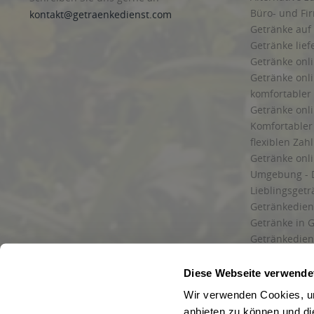
Büro- und F
kontakt@getraenkedienst.com
Getränke auf
Getränke lief
Getränke onli
Getränke onli
komfortabler 
Getränke onli
Komfortabler 
flexiblen Zah
Getränke onl
Umgebung - 
Lieblingsget
Getränkediens
Getränke in G
Getränkedien
zuverlässige
und Umgebu
Diese Webseite verwende
Getränkeliefe
Wir verwenden Cookies, um
Liefergebiet
anbieten zu können und di