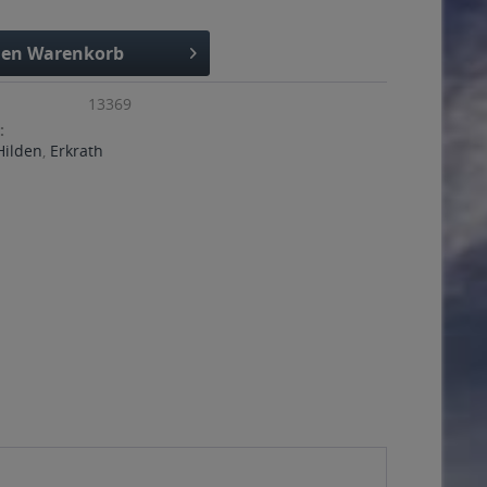
den
Warenkorb
13369
:
Hilden
,
Erkrath