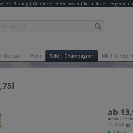
elle Lieferung |
Getränke liefern lassen
| kostenlose Leergutmit
pirituosen
Wein
Sekt | Champagner
Milch & Alter
,75l
ab 13,
Inhalt:
0.75 Lit
inkl. MwSt.
ggf.
Vorrätig