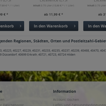
n 0,75l
Excellence 0,75l
Excell
(7,99 € * / 1 Liter)
Inhalt
0.75 Liter
(15,99 € * / 1 Liter)
Inhalt
0.75 Lite
99 € *
ab 11,99 € *
ab 3
enkorb
In den
Warenkorb
In den
Wa
genden Regionen, Städten, Orten und Postleitzahl-Gebiet
3, 40225, 40227, 40229, 40231, 40233, 40235, 40237, 40239, 40468, 40470, 404
9 Düsseldorf
,
40699 Erkrath
,
40721, 40723, 40724 Hilden
ce
Information
hen
Account löschen
ur Flaschenpost
Liefer- und Zahlungsbedingunge