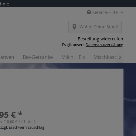
nahme
Service/Hilfe
Wähle Deine Stadt!
Bestellung widerrufen
Es gilt unsere
Datenschutzerklärung
nativen
Bio-Getränke
Milch | Eis
Mischkästen
Ha

95 € *
er (18,60 € * / 1 Liter)
 zzgl. Erschwerniszuschlag