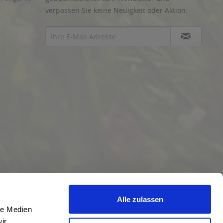
verpassen Sie keine Neuigkeit oder Aktion.
Alle zulassen
le Medien
ir