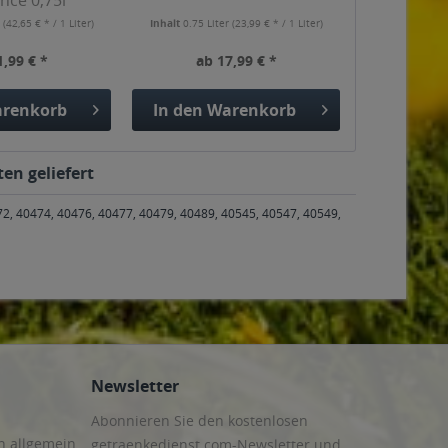
ence 0,75l
r
(42,65 € * / 1 Liter)
Inhalt
0.75 Liter
(23,99 € * / 1 Liter)
1,99 € *
ab 17,99 € *
renkorb
In den
Warenkorb
en geliefert
72, 40474, 40476, 40477, 40479, 40489, 40545, 40547, 40549,
Newsletter
Abonnieren Sie den kostenlosen
n allgemein
getraenkedienst.com-Newsletter und