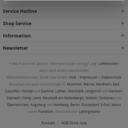
Service Hotline
Shop Service
Information
Newsletter
* Alle Preise inkl. gesetzl. Mehrwertsteuer und ggf. zzgl.
Lieferkosten
,
wenn nicht anders beschrieben
Webseitenbetreiber: Drink now GmbH:
AGB
|
Impressum
|
Datenschutz
Besuchen Sie auch unsere Shops in:
München
,
Werne
,
Nordhorn
,
Bad
Salzuflen
,
Hörstel
und
Damme
,
Lathen
,
Nienstädt
,
Lengerich
und
Garbsen
,
Stainach
,
Vomp
,
Lienz
,
Neustadt am Rübenberge
,
Nottuln
,
Stolzenau
und
Obernkirchen
,
Augsburg
und
Hamburg
,
Berlin
,
Düsseldorf
,
Erfurt
,
Mainz
sowie
Frankfurt
. Übersicht aller
Liefergebiete
Kontakt
AGB Drink now