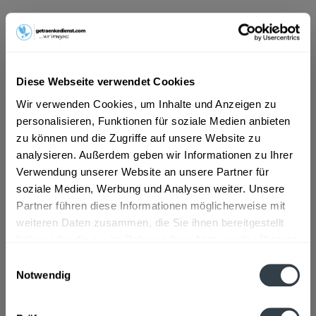
ab 26,49 € *
Inhalt:
4.5 Liter (5,89 € * / 1 Liter)
inkl. MwSt.
ggf. zzgl. Erschwerniszuschlag
Diese Webseite verwendet Cookies
Vorrätig
Wir verwenden Cookies, um Inhalte und Anzeigen zu
personalisieren, Funktionen für soziale Medien anbieten
In den
Warenkorb
zu können und die Zugriffe auf unsere Website zu
analysieren. Außerdem geben wir Informationen zu Ihrer
Artikel-Nr.:
28088
Verwendung unserer Website an unsere Partner für
Verfügbar in:
soziale Medien, Werbung und Analysen weiter. Unsere
Beschreibung
Partner führen diese Informationen möglicherweise mit
mehr
weiteren Daten zusammen, die Sie ihnen bereitgestellt
haben oder die sie im Rahmen Ihrer Nutzung der Dienste
"Käfer Bellini Pfirsich 6 x 0,75l"
gesammelt haben.
Einwilligungsauswahl
Notwendig
Geschmacksrichtung:
Pfirsich
Datenschutzbestimmungen
Flaschengröße:
0,7 - 0,75 l