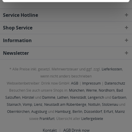
Service Hotline
Shop Service
Information
Newsletter
* Alle Preise inkl. gesetzl. Mehrwertsteuer und ggf. zzgl.
Lieferkosten
,
wenn nicht anders beschrieben
Webseitenbetreiber: Drink now GmbH:
AGB
|
Impressum
|
Datenschutz
Besuchen Sie auch unsere Shops in:
München
,
Werne
,
Nordhorn
,
Bad
Salzuflen
,
Hörstel
und
Damme
,
Lathen
,
Nienstädt
,
Lengerich
und
Garbsen
,
Stainach
,
Vomp
,
Lienz
,
Neustadt am Rübenberge
,
Nottuln
,
Stolzenau
und
Obernkirchen
,
Augsburg
und
Hamburg
,
Berlin
,
Düsseldorf
,
Erfurt
,
Mainz
sowie
Frankfurt
. Übersicht aller
Liefergebiete
Kontakt
AGB Drink now