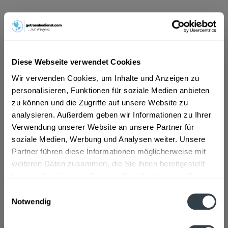
ab 14,99 € *
Inhalt:
4.5 Liter (3,33 € * / 1 Liter)
inkl. MwSt.
ggf. zzgl. Erschwerniszuschlag
Vorrätig
Diese Webseite verwendet Cookies
MEHRWEG
Wir verwenden Cookies, um Inhalte und Anzeigen zu
+2,40 € Pfand
personalisieren, Funktionen für soziale Medien anbieten
zu können und die Zugriffe auf unsere Website zu
In den
Warenkorb
analysieren. Außerdem geben wir Informationen zu Ihrer
Verwendung unserer Website an unsere Partner für
soziale Medien, Werbung und Analysen weiter. Unsere
Artikel-Nr.:
37014
Partner führen diese Informationen möglicherweise mit
Verfügbar in:
weiteren Daten zusammen, die Sie ihnen bereitgestellt
haben oder die sie im Rahmen Ihrer Nutzung der Dienste
Beschreibung
gesammelt haben.
Einwilligungsauswahl
mehr
Notwendig
Datenschutzbestimmungen
Zutaten und Allergene