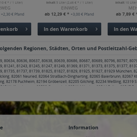
er...
,10 € * / 1 Liter)
Inhalt
5 Liter
(2,46 € * / 1 Liter)
Inhalt
10 Lite
RWEG
EINWEG
ME
*
ab 12,29 € *
ab 7,89 €
+2,30 € Pfand
+3,00 € Pfand
enkorb
In den
Warenkorb
In den
Wa
 folgenden Regionen, Städten, Orten und Postleitzahl-Geb
9, 80634, 80636, 80637, 80638, 80639, 80686, 80687, 80689, 80796, 80797, 807
9, 81241, 81243, 81245, 81247, 81249, 81369, 81371, 81373, 81375, 81377, 813
79, 81735, 81737, 81739, 81825, 81827, 81829, 81925, 81927, 81929 München
,
8
Icking
,
82061 Neuried
,
82064 Straßlach-Dingharting
,
82065 Baierbrunn
,
82067 Kl
ing
,
82178 Puchheim
,
82194 Gröbenzell
,
82205 Gilching
,
82234 Weßling
,
82319 S
515 Wolfratshausen
,
82538 Geretsried
,
82541 Münsing
,
82544 Egling
,
82547 Eu
 Stephanskirchen
,
83075 Bad Feilnbach
,
83104 Tuntenhausen
,
83109 Großkaroli
irchen
,
83620 Feldkirchen-Westerham
,
83623 Dietramszell
,
83624 Otterfing
,
8362
e
,
83714 Miesbach
,
83737 Irschenberg
,
85221 Dachau
,
85232 Bergkirchen
,
8524
oos
,
85435 Erding
,
85445 Oberding
,
85452 Moosinning
,
85457 Wörth
,
85464 Fins
g bei München
,
85570 Markt Schwaben, Ottenhofen
,
85579 Neubiberg
,
85586 Poi
5622 Feldkirchen
,
85625 Baiern, Glonn
,
85630 Grasbrunn
,
85635 Höhenkirchen-S
gmating
,
85659 Forstern
,
85661 Forstinning
,
85662 Hohenbrunn
,
85664 Hohenlin
ce
Information
 München
,
85757 Karlsfeld
,
85764 Oberschleißheim
,
85774 Unterföhring