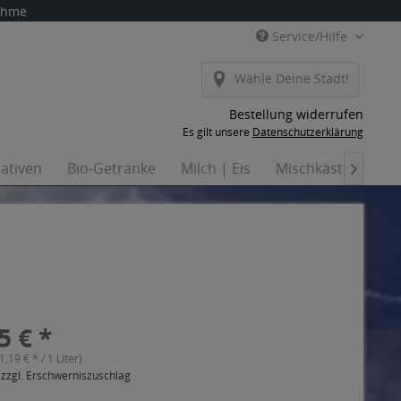
nahme
Service/Hilfe
Wähle Deine Stadt!
Bestellung widerrufen
Es gilt unsere
Datenschutzerklärung
nativen
Bio-Getränke
Milch | Eis
Mischkästen
Ha

5 € *
(1,19 € * / 1 Liter)
 zzgl. Erschwerniszuschlag