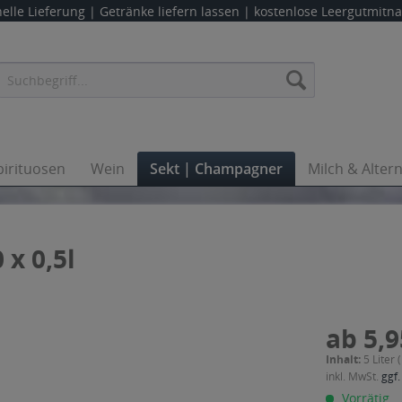
elle Lieferung |
Getränke liefern lassen
| kostenlose Leergutmit
pirituosen
Wein
Sekt | Champagner
Milch & Alter
 x 0,5l
ab 5,9
Inhalt:
5 Liter 
inkl. MwSt.
ggf.
Vorrätig