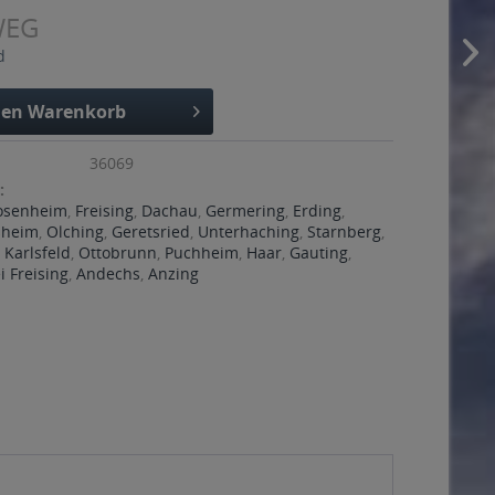
WEG
d
den
Warenkorb
36069
:
osenheim
,
Freising
,
Dachau
,
Germering
,
Erding
,
ßheim
,
Olching
,
Geretsried
,
Unterhaching
,
Starnberg
,
,
Karlsfeld
,
Ottobrunn
,
Puchheim
,
Haar
,
Gauting
,
 Freising
,
Andechs
,
Anzing