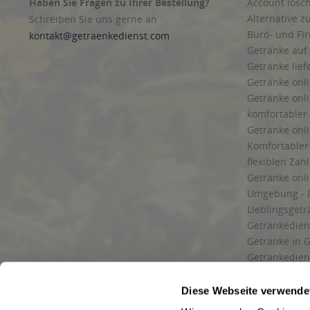
Haben Sie Fragen zu Ihrer Bestellung?
Account lösc
Alternative z
Schreiben Sie uns gerne an
Büro- und F
kontakt@getraenkedienst.com
Getränke auf
Getränke lief
Getränke onli
Getränke onli
komfortabler 
Getränke onli
Komfortabler 
flexiblen Zah
Getränke onl
Umgebung - 
Lieblingsget
Getränkediens
Getränke in G
Getränkedien
zuverlässige
und Umgebu
Diese Webseite verwende
Getränkeliefe