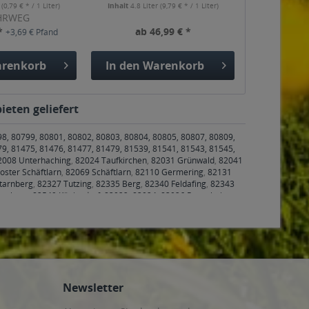
r
(0,79 € * / 1 Liter)
Inhalt
4.8 Liter
(9,79 € * / 1 Liter)
HRWEG
 *
ab 46,99 € *
+3,69 € Pfand
renkorb
In den
Warenkorb
ieten geliefert
98, 80799, 80801, 80802, 80803, 80804, 80805, 80807, 80809,
79, 81475, 81476, 81477, 81479, 81539, 81541, 81543, 81545,
2008 Unterhaching
,
82024 Taufkirchen
,
82031 Grünwald
,
82041
oster Schäftlarn
,
82069 Schäftlarn
,
82110 Germering
,
82131
tarnberg
,
82327 Tutzing
,
82335 Berg
,
82340 Feldafing
,
82343
rasburg
,
82549 Königsdorf
,
83022, 83024, 83026 Rosenheim
,
nenfeld
,
83550 Emmering
,
83553 Frauenneuharting
,
83558
6 Valley
,
83627 Warngau
,
83629 Weyarn
,
83646 Bad Tölz,
4 Röhrmoos
,
85354, 85356 Freising
,
85375 Neufahrn bei
ing
,
85467 Neuching
,
85521 Ottobrunn
,
85540 Haar
,
85551
ng
,
85591 Vaterstetten
,
85598 Baldham
,
85599 Parsdorf
,
85604
iegertsbrunn
,
85640 Putzbrunn
,
85643 Steinhöring
,
85646
den
,
85665 Moosach
,
85667 Oberpframmern
,
85669 Pastetten
,
Newsletter