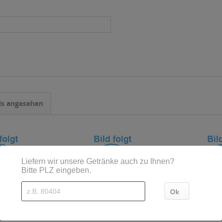
ls angesehen
nzerschorle
Augusta Winzerschorle süß
Augusta Win
isswein &
Weisswein & Zitrone...
Weisswein