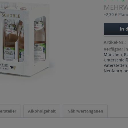
MEHR
+2,30 € Pfan
In 
Artikel-Nr.:
Verfügbar in
München
,
R
Unterschlei
Vaterstetten
Neufahrn bei
ersteller
Alkoholgehalt
Nährwertangaben