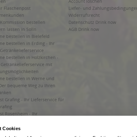
hen
Account löschen
ur Flaschenpost
Liefer- und Zahlungsbedingunge
irmenkunden
Widerrufsrecht
 Kommission bestellen
Datenschutz Drink now
ern lassen in Solln
AGB Drink now
ne bestellen in Bielefeld
ne bestellen in Erding - Ihr
Getränkelieferservice
ne bestellen in Holzkirchen -
Getränkelieferservice mit
lungsmöglichkeiten
ine bestellen in Werne und
Der bequeme Weg zu Ihren
ränken
t Grafing - Ihr Lieferservice für
rafing
st Rosenheim - Ihr
r Getränkeservice in Rosenheim
ng
t Cookies
rung in Starnberg