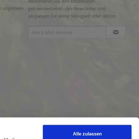
Abonnieren Sie den kostenlosen
n allgemein
getraenkedienst.com-Newsletter und
verpassen Sie keine Neuigkeit oder Aktion.
Alle zulassen