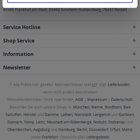
60385 Frankfurt am Main
,
65462 Ginsheim-Gustavsburg
,
76437 Rastatt
Service Hotline
Shop Service
Information
Newsletter
* Alle Preise inkl. gesetzl. Mehrwertsteuer und ggf. zzgl.
Lieferkosten
,
wenn nicht anders beschrieben
Webseitenbetreiber: Drink now GmbH:
AGB
|
Impressum
|
Datenschutz
Besuchen Sie auch unsere Shops in:
München
,
Werne
,
Nordhorn
,
Bad
Salzuflen
,
Hörstel
und
Damme
,
Lathen
,
Nienstädt
,
Lengerich
und
Garbsen
,
Stainach
,
Vomp
,
Lienz
,
Neustadt am Rübenberge
,
Nottuln
,
Stolzenau
und
Obernkirchen
,
Augsburg
und
Hamburg
,
Berlin
,
Düsseldorf
,
Erfurt
,
Mainz
sowie
Frankfurt
. Übersicht aller
Liefergebiete