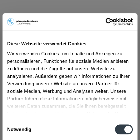
ab 13,99 € *
Inhalt:
2.4 Liter (5,83 € * / 1 Liter)
inkl. MwSt.
ggf. zzgl. Erschwerniszuschlag
Vorrätig
Diese Webseite verwendet Cookies
MEHRWEG
Wir verwenden Cookies, um Inhalte und Anzeigen zu
+3,30 € Pfand
personalisieren, Funktionen für soziale Medien anbieten
zu können und die Zugriffe auf unsere Website zu
In den
Warenkorb
analysieren. Außerdem geben wir Informationen zu Ihrer
Verwendung unserer Website an unsere Partner für
Artikel-Nr.:
36929
soziale Medien, Werbung und Analysen weiter. Unsere
Verfügbar in:
Partner führen diese Informationen möglicherweise mit
Frankfurt am Main
,
Rastatt
,
Ginsheim-Gustavsburg
weiteren Daten zusammen, die Sie ihnen bereitgestellt
haben oder die sie im Rahmen Ihrer Nutzung der Dienste
Beschreibung
gesammelt haben.
Einwilligungsauswahl
mehr
Notwendig
Datenschutzbestimmungen