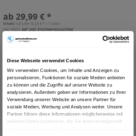
ab 29,99 € *
Inhalt:
4.8 Liter (6,25 € * / 1 Liter)
inkl. MwSt.
ggf. zzgl. Erschwerniszuschlag
Vorrätig
MEHRWEG
+5,10 € Pfand
Diese Webseite verwendet Cookies
In den
Warenkorb
Wir verwenden Cookies, um Inhalte und Anzeigen zu
personalisieren, Funktionen für soziale Medien anbieten
Artikel-Nr.:
37008
zu können und die Zugriffe auf unsere Website zu
Verfügbar in:
analysieren. Außerdem geben wir Informationen zu Ihrer
München
,
Rosenheim
,
Freising
,
Dachau
,
Germering
,
Erding
,
Verwendung unserer Website an unsere Partner für
Unterschleißheim
,
Olching
,
Geretsried
,
Unterhaching
,
soziale Medien, Werbung und Analysen weiter. Unsere
Starnberg
,
Vaterstetten
,
Karlsfeld
,
Ottobrunn
,
Puchheim
,
Haar
,
Partner führen diese Informationen möglicherweise mit
Gauting
,
Neufahrn bei Freising
,
Andechs
,
Anzing
weiteren Daten zusammen, die Sie ihnen bereitgestellt
haben oder die sie im Rahmen Ihrer Nutzung der Dienste
Beschreibung
gesammelt haben.