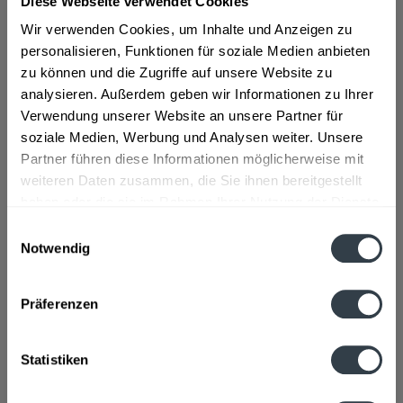
Diese Webseite verwendet Cookies
"Teinacher Limo Cola-Mix 12 x 0,5l Glas"
Wir verwenden Cookies, um Inhalte und Anzeigen zu
personalisieren, Funktionen für soziale Medien anbieten
"Erfrischend und koffeinhaltig. Mit leckerem Cola-
zu können und die Zugriffe auf unsere Website zu
Orangengeschmack", so der Hersteller.
analysieren. Außerdem geben wir Informationen zu Ihrer
Verwendung unserer Website an unsere Partner für
Geschmacksrichtung:
Cola, Orange
soziale Medien, Werbung und Analysen weiter. Unsere
Flaschengröße:
0,5 l
Partner führen diese Informationen möglicherweise mit
Fragen zum Artikel?
weiteren Daten zusammen, die Sie ihnen bereitgestellt
Weitere Artikel von Teinacher
haben oder die sie im Rahmen Ihrer Nutzung der Dienste
Zutaten und Allergene
gesammelt haben.
Einwilligungsauswahl
natürliches Mineralwasser, Süßungsmittel- Zucker,
Notwendig
KohlensäureOrangensaftkonzentrat,...
mehr
Datenschutzbestimmungen
natürliches Mineralwasser, Süßungsmittel- Zucker,
KohlensäureOrangensaftkonzentrat, Säuerungsmittel E 330
Präferenzen
und E 338, Farbstoff E150d, Orangenextrakt, natürliches
Aroma, Aroma Koffein, Antioxidationsmittel Ascorbinsäure,
Stabilisatoren Pektin und Johannisbrotkernmehl mit
Statistiken
Süßungsmittel(n)
Anmerkung: Sofern Allergene vorhanden sind, sind diese