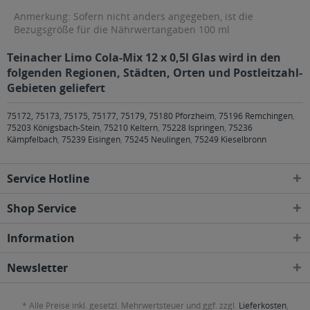
Anmerkung: Sofern nicht anders angegeben, ist die
Bezugsgröße für die Nährwertangaben 100 ml
Teinacher Limo Cola-Mix 12 x 0,5l Glas wird in den
folgenden Regionen, Städten, Orten und Postleitzahl-
Gebieten geliefert
75172, 75173, 75175, 75177, 75179, 75180 Pforzheim
,
75196 Remchingen
,
75203 Königsbach-Stein
,
75210 Keltern
,
75228 Ispringen
,
75236
Kämpfelbach
,
75239 Eisingen
,
75245 Neulingen
,
75249 Kieselbronn
Service Hotline
Shop Service
Information
Newsletter
* Alle Preise inkl. gesetzl. Mehrwertsteuer und ggf. zzgl.
Lieferkosten
,