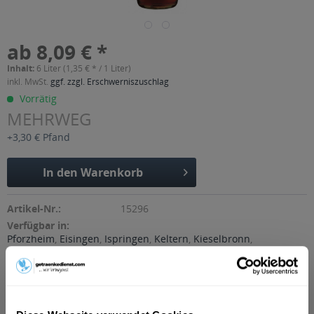
ab 8,09 € *
Inhalt:
6 Liter (1,35 € * / 1 Liter)
inkl. MwSt.
ggf. zzgl. Erschwerniszuschlag
Vorrätig
MEHRWEG
+3,30 € Pfand
In den
Warenkorb
Artikel-Nr.:
15296
Verfügbar in:
Pforzheim
,
Eisingen
,
Ispringen
,
Keltern
,
Kieselbronn
,
Kämpfelbach
,
Königsbach-Stein
,
Neulingen
,
Remchingen
Beschreibung
"Erfrischend und koffeinhaltig. Mit leckerem Cola-
Orangengeschmack", so der Hersteller.
mehr