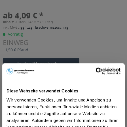
ab 4,09 € *
Inhalt:
9 Liter (0,45 € * / 1 Liter)
inkl. MwSt.
ggf. zzgl. Erschwerniszuschlag
Vorrätig
EINWEG
+1,50 € Pfand
In den
Warenkorb
Artikel-Nr.:
21732
Verfügbar in:
Diese Webseite verwendet Cookies
Beschreibung
Wir verwenden Cookies, um Inhalte und Anzeigen zu
mehr
personalisieren, Funktionen für soziale Medien anbieten
"Aqua Nordic Kirsche 6 x 1,5l"
zu können und die Zugriffe auf unsere Website zu
analysieren. Außerdem geben wir Informationen zu Ihrer