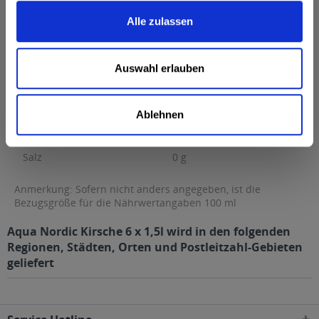
Brennwert
18 kcal / 78 kJ
Alle zulassen
Fett
0 g
davon gesättigte Fettsäuren
0 g
Auswahl erlauben
Kohlenhydrate
4,4 g
davon Zucker
4,4 g
Ablehnen
Eiweiß
0 g
Salz
0 g
Anmerkung: Sofern nicht anders angegeben, ist die
Bezugsgröße für die Nährwertangaben 100 ml
Aqua Nordic Kirsche 6 x 1,5l wird in den folgenden
Regionen, Städten, Orten und Postleitzahl-Gebieten
geliefert