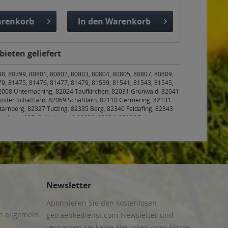
renkorb
In den
Warenkorb
bieten geliefert
98, 80799, 80801, 80802, 80803, 80804, 80805, 80807, 80809,
79, 81475, 81476, 81477, 81479, 81539, 81541, 81543, 81545,
2008 Unterhaching
,
82024 Taufkirchen
,
82031 Grünwald
,
82041
oster Schäftlarn
,
82069 Schäftlarn
,
82110 Germering
,
82131
tarnberg
,
82327 Tutzing
,
82335 Berg
,
82340 Feldafing
,
82343
rasburg
,
82549 Königsdorf
,
83022, 83024, 83026 Rosenheim
,
nenfeld
,
83550 Emmering
,
83553 Frauenneuharting
,
83558
6 Valley
,
83627 Warngau
,
83629 Weyarn
,
83646 Bad Tölz,
4 Röhrmoos
,
85354, 85356 Freising
,
85375 Neufahrn bei
ing
,
85467 Neuching
,
85521 Ottobrunn
,
85540 Haar
,
85551
ng
,
85591 Vaterstetten
,
85598 Baldham
,
85599 Parsdorf
,
85604
iegertsbrunn
,
85640 Putzbrunn
,
85643 Steinhöring
,
85646
den
,
85665 Moosach
,
85667 Oberpframmern
,
85669 Pastetten
,
Newsletter
Abonnieren Sie den kostenlosen
n allgemein
getraenkedienst.com-Newsletter und
verpassen Sie keine Neuigkeit oder Aktion.