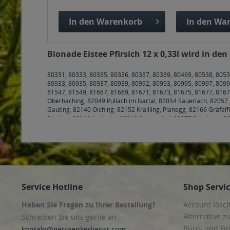
In den
Warenkorb
In den
War
Bionade Eistee Pfirsich 12 x 0,33l wird in de
80331, 80333, 80335, 80336, 80337, 80339, 80469, 80538, 8053
80933, 80935, 80937, 80939, 80992, 80993, 80995, 80997, 8099
81547, 81549, 81667, 81669, 81671, 81673, 81675, 81677, 816
Oberhaching
,
82049 Pullach im Isartal
,
82054 Sauerlach
,
82057 
Gauting
,
82140 Olching
,
82152 Krailling, Planegg
,
82166 Gräfelf
Pöcking
,
82346 Andechs
,
82349 Pentenried
,
82377 Penzberg
,
82
83043 Bad Aibling
,
83052 Bruckmühl
,
83059 Kolbermoor
,
83071
Maitenbeth
,
83561 Ramerberg
,
83569 Vogtareuth
,
83607 Holzk
Wackersberg
,
83679 Sachsenkam
,
83703 Gmund am Tegernse
Freising
,
85376 Hetzenhausen
,
85386 Eching
,
85399 Hallbergm
Kirchheim bei München
,
85560 Ebersberg
,
85567 Bruck, Grafin
Zorneding
,
85609 Aschheim
,
85614 Kirchseeon
,
85617 Aßling
,
8
Anzing
,
85649 Brunnthal
,
85652 Pliening
,
85653 Aying
,
85658 E
Service Hotline
Shop Servi
85716 Unterschleißheim
,
85737 Ismaning
,
85748 Garching bei
Haben Sie Fragen zu Ihrer Bestellung?
Account lösc
Alternative z
Schreiben Sie uns gerne an
Büro- und F
kontakt@getraenkedienst.com