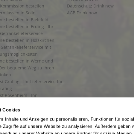
 Kommission bestellen
Datenschutz Drink now
ern lassen in Solln
AGB Drink now
ne bestellen in Bielefeld
ne bestellen in Erding - Ihr
Getränkelieferservice
ne bestellen in Holzkirchen -
Getränkelieferservice mit
lungsmöglichkeiten
ine bestellen in Werne und
Der bequeme Weg zu Ihren
ränken
t Grafing - Ihr Lieferservice für
rafing
st Rosenheim - Ihr
r Getränkeservice in Rosenheim
ng
t Cookies
rung in Starnberg
 Inhalte und Anzeigen zu personalisieren, Funktionen für sozia
e Zugriffe auf unsere Website zu analysieren. Außerdem geben w
 für Getränke
rwendung unserer Website an unsere Partner für soziale Medien