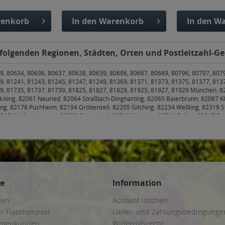
enkorb
In den
Warenkorb
In den
Wa
n folgenden Regionen, Städten, Orten und Postleitzahl-Ge
9, 80634, 80636, 80637, 80638, 80639, 80686, 80687, 80689, 80796, 80797, 807
9, 81241, 81243, 81245, 81247, 81249, 81369, 81371, 81373, 81375, 81377, 813
79, 81735, 81737, 81739, 81825, 81827, 81829, 81925, 81927, 81929 München
,
8
Icking
,
82061 Neuried
,
82064 Straßlach-Dingharting
,
82065 Baierbrunn
,
82067 Kl
ing
,
82178 Puchheim
,
82194 Gröbenzell
,
82205 Gilching
,
82234 Weßling
,
82319 S
515 Wolfratshausen
,
82538 Geretsried
,
82541 Münsing
,
82544 Egling
,
82547 Eu
 Stephanskirchen
,
83075 Bad Feilnbach
,
83104 Tuntenhausen
,
83109 Großkaroli
irchen
,
83620 Feldkirchen-Westerham
,
83623 Dietramszell
,
83624 Otterfing
,
8362
e
,
83714 Miesbach
,
83737 Irschenberg
,
85221 Dachau
,
85232 Bergkirchen
,
8524
oos
,
85435 Erding
,
85445 Oberding
,
85452 Moosinning
,
85457 Wörth
,
85464 Fins
g bei München
,
85570 Markt Schwaben, Ottenhofen
,
85579 Neubiberg
,
85586 Poi
5622 Feldkirchen
,
85625 Baiern, Glonn
,
85630 Grasbrunn
,
85635 Höhenkirchen-S
gmating
,
85659 Forstern
,
85661 Forstinning
,
85662 Hohenbrunn
,
85664 Hohenlin
ce
Information
 München
,
85757 Karlsfeld
,
85764 Oberschleißheim
,
85774 Unterföhring
hen
Account löschen
ur Flaschenpost
Liefer- und Zahlungsbedingunge
irmenkunden
Widerrufsrecht