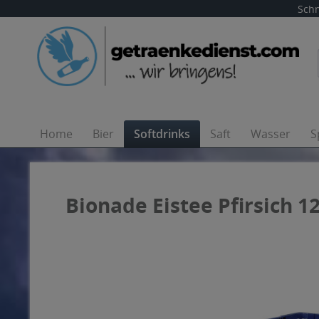
Schn
Home
Bier
Softdrinks
Saft
Wasser
S
Bionade Eistee Pfirsich 12