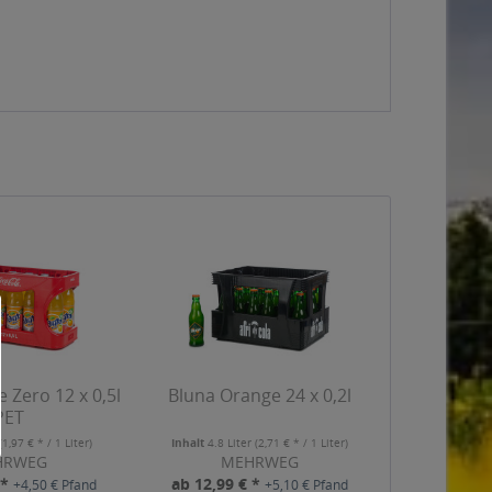
 Zero 12 x 0,5l
Bluna Orange 24 x 0,2l
PET
(1,97 € * / 1 Liter)
Inhalt
4.8 Liter
(2,71 € * / 1 Liter)
HRWEG
MEHRWEG
 *
ab 12,99 € *
+4,50 € Pfand
+5,10 € Pfand