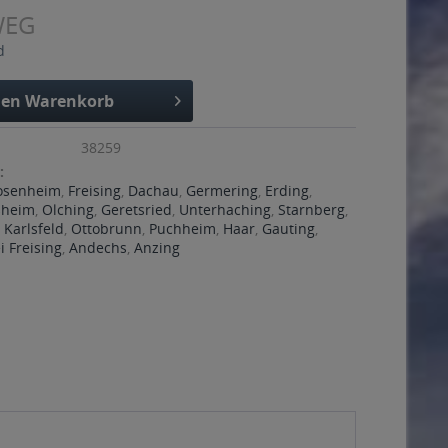
WEG
d
den
Warenkorb
38259
:
osenheim
,
Freising
,
Dachau
,
Germering
,
Erding
,
ßheim
,
Olching
,
Geretsried
,
Unterhaching
,
Starnberg
,
,
Karlsfeld
,
Ottobrunn
,
Puchheim
,
Haar
,
Gauting
,
 Freising
,
Andechs
,
Anzing