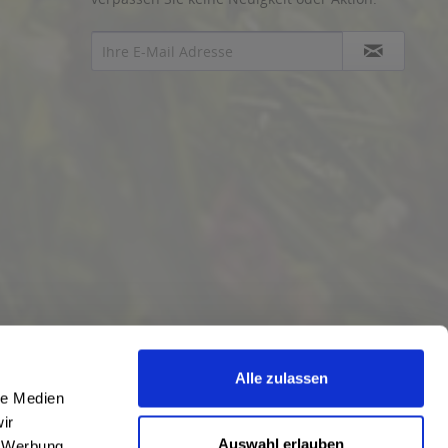
Alle zulassen
le Medien
ir
Auswahl erlauben
, Werbung