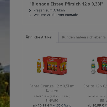
"Bionade Eistee Pfirsich 12 x 0,33l"
Fragen zum Artikel?
Weitere Artikel von Bionade
Ähnliche Artikel
Kunden haben sich ebenfal
Fanta Orange 12 x 0,5l im
Sprite 12 x 0
Kasten
Inhalt
6 Liter
(1,83 € * / 1 Liter)
Inhalt
6 Liter
(1
EINWEG
EIN
ab 10,99 € *
ab 10,99 € 
+4,50 € Pfand