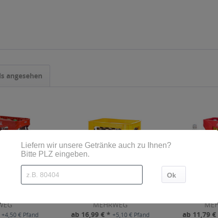
ls angesehen
,5l mit Kasten
Fanta Klassik Retro 24 x
Fanta Orange
0,25l
,83 € * / 1 Liter)
Inhalt
6 Liter
(2,83 € * / 1 Liter)
Inhalt
6 Liter
WEG
MEHRWEG
ME
*
ab 16,99 € *
ab 11,79 €
+4,50 € Pfand
+5,10 € Pfand