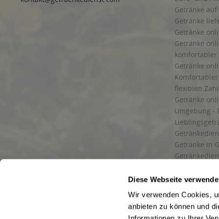
Getränke auf
Getränke lief
Getränke onli
Getränke onli
komfortabler 
Getränke onli
Komfortabler 
flexiblen Zah
Getränke onl
Umgebung - 
Lieblingsget
Getränkediens
Getränke in G
Getränkedien
zuverlässige
und Umgebu
Diese Webseite verwende
Getränkeliefe
Wir verwenden Cookies, um
Liefergebiet
anbieten zu können und di
Lieferservice
Informationen zu Ihrer Ve