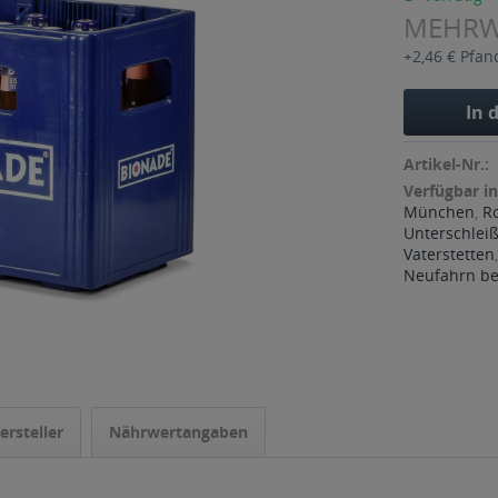
MEHR
+2,46 € Pfan
In 
Artikel-Nr.:
Verfügbar in
München
,
R
Unterschlei
Vaterstetten
Neufahrn bei
ersteller
Nährwertangaben