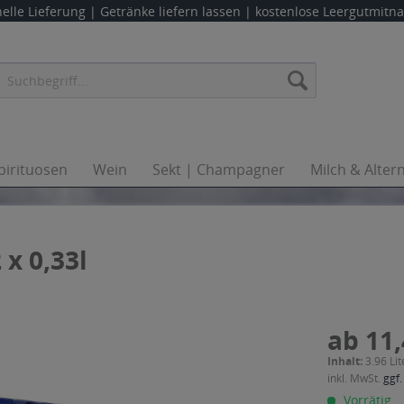
elle Lieferung |
Getränke liefern lassen
| kostenlose Leergutmit
pirituosen
Wein
Sekt | Champagner
Milch & Alter
 x 0,33l
ab 11,
Inhalt:
3.96 Lit
inkl. MwSt.
ggf.
Vorrätig