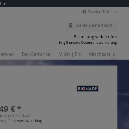
nahme
Service/Hilfe
Wähle Deine Stadt!
Bestellung widerrufen
Es gilt unsere
Datenschutzerklärung
nativen
Bio-Getränke
Milch | Eis
Mischkästen
H

49 € *
er (2,90 € * / 1 Liter)
 zzgl. Erschwerniszuschlag