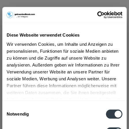
ab 6,29 € *
Inhalt:
3 Liter (2,10 € * / 1 Liter)
inkl. MwSt.
ggf. zzgl. Erschwerniszuschlag
Vorrätig
Diese Webseite verwendet Cookies
EINWEG
Wir verwenden Cookies, um Inhalte und Anzeigen zu
+1,50 € Pfand
personalisieren, Funktionen für soziale Medien anbieten
zu können und die Zugriffe auf unsere Website zu
In den
Warenkorb
analysieren. Außerdem geben wir Informationen zu Ihrer
Verwendung unserer Website an unsere Partner für
soziale Medien, Werbung und Analysen weiter. Unsere
Artikel-Nr.:
21734
Partner führen diese Informationen möglicherweise mit
Verfügbar in:
weiteren Daten zusammen, die Sie ihnen bereitgestellt
haben oder die sie im Rahmen Ihrer Nutzung der Dienste
Beschreibung
gesammelt haben.
Einwilligungsauswahl
mehr
Notwendig
Datenschutzbestimmungen
Zutaten und Allergene