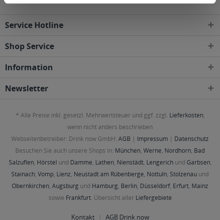
Service Hotline
Shop Service
Information
Newsletter
* Alle Preise inkl. gesetzl. Mehrwertsteuer und ggf. zzgl.
Lieferkosten
,
wenn nicht anders beschrieben
Webseitenbetreiber: Drink now GmbH:
AGB
|
Impressum
|
Datenschutz
Besuchen Sie auch unsere Shops in:
München
,
Werne
,
Nordhorn
,
Bad
Salzuflen
,
Hörstel
und
Damme
,
Lathen
,
Nienstädt
,
Lengerich
und
Garbsen
,
Stainach
,
Vomp
,
Lienz
,
Neustadt am Rübenberge
,
Nottuln
,
Stolzenau
und
Obernkirchen
,
Augsburg
und
Hamburg
,
Berlin
,
Düsseldorf
,
Erfurt
,
Mainz
sowie
Frankfurt
. Übersicht aller
Liefergebiete
Kontakt
AGB Drink now