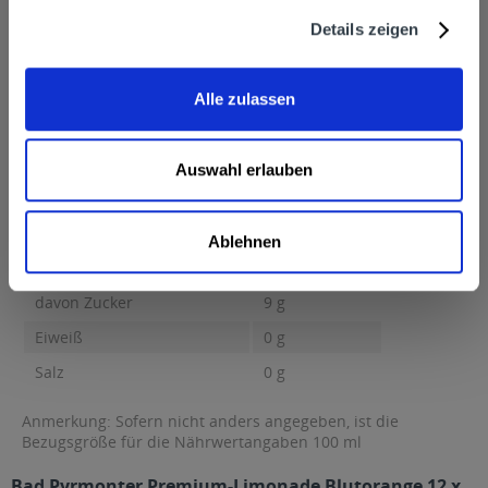
Bad Pyrmonter Mineral- Und Heilquellen GmbH & Co. OHG,
Details zeigen
Mühlenbergstraße 8, 31812 Bad Pyrmont
Nährwertangaben
Alle zulassen
Brennwert 38 kcal / 161 kJ Fett 0 g davon gesättigte Fettsäuren
0 g Kohlenhydrate...
mehr
Brennwert
38 kcal / 161 kJ
Auswahl erlauben
Fett
0 g
davon gesättigte Fettsäuren
0 g
Ablehnen
Kohlenhydrate
9 g
davon Zucker
9 g
Eiweiß
0 g
Salz
0 g
Anmerkung: Sofern nicht anders angegeben, ist die
Bezugsgröße für die Nährwertangaben 100 ml
Bad Pyrmonter Premium-Limonade Blutorange 12 x