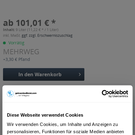
ab 101,01 € *
Inhalt:
9 Liter (11,22 € * / 1 Liter)
inkl. MwSt.
ggf. zzgl. Erschwerniszuschlag
Vorrätig
MEHRWEG
+3,30 € Pfand
In den
Warenkorb
Artikel-Nr.:
22386
Verfügbar in:
Beschreibung
mehr
Diese Webseite verwendet Cookies
Wir verwenden Cookies, um Inhalte und Anzeigen zu
"Bad Pyrmonter Premium-Limonade
personalisieren, Funktionen für soziale Medien anbieten
Blutorange 12 x 0,75l"