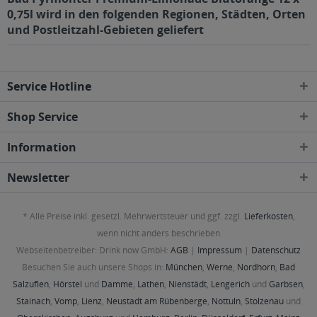
0,75l wird in den folgenden Regionen, Städten, Orten
und Postleitzahl-Gebieten geliefert
Service Hotline
Shop Service
Information
Newsletter
* Alle Preise inkl. gesetzl. Mehrwertsteuer und ggf. zzgl.
Lieferkosten
,
wenn nicht anders beschrieben
Webseitenbetreiber: Drink now GmbH:
AGB
|
Impressum
|
Datenschutz
Besuchen Sie auch unsere Shops in:
München
,
Werne
,
Nordhorn
,
Bad
Salzuflen
,
Hörstel
und
Damme
,
Lathen
,
Nienstädt
,
Lengerich
und
Garbsen
,
Stainach
,
Vomp
,
Lienz
,
Neustadt am Rübenberge
,
Nottuln
,
Stolzenau
und