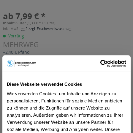
ab 7,99 € *
Inhalt:
6 Liter (1,33 € * / 1 Liter)
inkl. MwSt.
ggf. zzgl. Erschwerniszuschlag
Vorrätig
MEHRWEG
+2,40 € Pfand
In den
Warenkorb
Artikel-Nr.:
36763
Diese Webseite verwendet Cookies
Verfügbar in:
Wir verwenden Cookies, um Inhalte und Anzeigen zu
Erfurt
,
Minden
,
Weimar
,
Garbsen
,
Gotha
,
Neustadt am
Rübenberge
,
Wunstorf
,
Porta Westfalica
,
Seelze
,
Barsinghausen
,
personalisieren, Funktionen für soziale Medien anbieten
Wedemark
,
Petershagen
,
Isernhagen
,
Lengerich
,
Burgwedel
,
zu können und die Zugriffe auf unsere Website zu
Ahnsen
,
Alkersleben, Arnstadt, Bösleben-Wüllersleben,
analysieren. Außerdem geben wir Informationen zu Ihrer
Dornheim, Osthausen-Wülfershausen, Wachsenburggemeinde,
Verwendung unserer Website an unsere Partner für
Wipfratal, Witzleben
,
Apelern, Apelern Apelern, Apelern Groß
Hegesdorf, Apelern Kleinhegesdorf, Apelern Lyhren, Apelern
soziale Medien, Werbung und Analysen weiter. Unsere