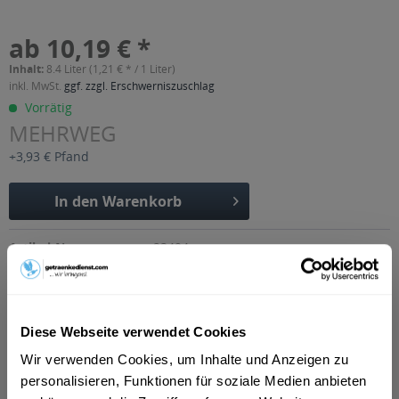
ab 10,19 € *
Inhalt:
8.4 Liter (1,21 € * / 1 Liter)
inkl. MwSt.
ggf. zzgl. Erschwerniszuschlag
Vorrätig
MEHRWEG
+3,93 € Pfand
In den
Warenkorb
Artikel-Nr.:
23494
Verfügbar in:
Beschreibung
mehr
Diese Webseite verwendet Cookies
"Brohler Iso-Fit 12 x 0,7l"
Wir verwenden Cookies, um Inhalte und Anzeigen zu
personalisieren, Funktionen für soziale Medien anbieten