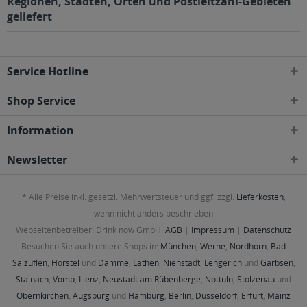
Regionen, Städten, Orten und Postleitzahl-Gebieten
geliefert
Service Hotline
Shop Service
Information
Newsletter
* Alle Preise inkl. gesetzl. Mehrwertsteuer und ggf. zzgl.
Lieferkosten
,
wenn nicht anders beschrieben
Webseitenbetreiber: Drink now GmbH:
AGB
|
Impressum
|
Datenschutz
Besuchen Sie auch unsere Shops in:
München
,
Werne
,
Nordhorn
,
Bad
Salzuflen
,
Hörstel
und
Damme
,
Lathen
,
Nienstädt
,
Lengerich
und
Garbsen
,
Stainach
,
Vomp
,
Lienz
,
Neustadt am Rübenberge
,
Nottuln
,
Stolzenau
und
Obernkirchen
,
Augsburg
und
Hamburg
,
Berlin
,
Düsseldorf
,
Erfurt
,
Mainz