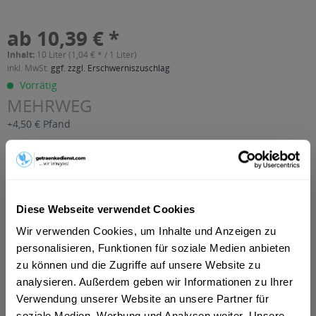
ab 10,39 € *
Inhalt:
10 Liter (1,04 € * / 1 Liter)
inkl. MwSt.
ggf. zzgl. Erschwerniszuschlag
Vorrätig
MEHRWEG
+4,50 € Pfand
In den
Warenkorb
Artikel-Nr.:
24554
Diese Webseite verwendet Cookies
Verfügbar in:
Wir verwenden Cookies, um Inhalte und Anzeigen zu
Beschreibung
personalisieren, Funktionen für soziale Medien anbieten
mehr
zu können und die Zugriffe auf unsere Website zu
"Duponia Iso Iso 20 x 0,5l"
analysieren. Außerdem geben wir Informationen zu Ihrer
Verwendung unserer Website an unsere Partner für
soziale Medien, Werbung und Analysen weiter. Unsere