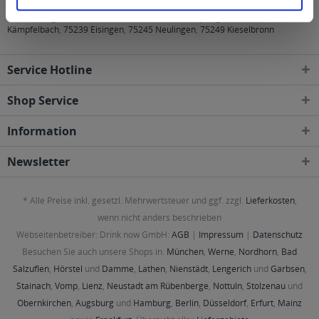
75172, 75173, 75175, 75177, 75179, 75180 Pforzheim
,
75196 Remchingen
,
75203 Königsbach-Stein
,
75210 Keltern
,
75228 Ispringen
,
75236
Kämpfelbach
,
75239 Eisingen
,
75245 Neulingen
,
75249 Kieselbronn
Service Hotline
Shop Service
Information
Newsletter
* Alle Preise inkl. gesetzl. Mehrwertsteuer und ggf. zzgl.
Lieferkosten
,
wenn nicht anders beschrieben
Webseitenbetreiber: Drink now GmbH:
AGB
|
Impressum
|
Datenschutz
Besuchen Sie auch unsere Shops in:
München
,
Werne
,
Nordhorn
,
Bad
Salzuflen
,
Hörstel
und
Damme
,
Lathen
,
Nienstädt
,
Lengerich
und
Garbsen
,
Stainach
,
Vomp
,
Lienz
,
Neustadt am Rübenberge
,
Nottuln
,
Stolzenau
und
Obernkirchen
,
Augsburg
und
Hamburg
,
Berlin
,
Düsseldorf
,
Erfurt
,
Mainz