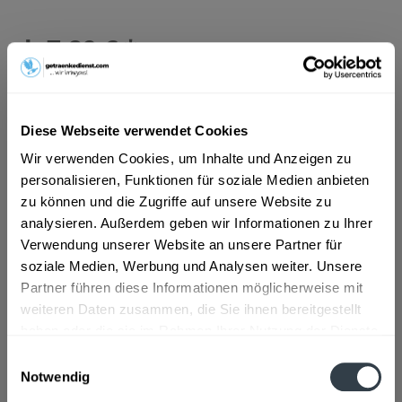
ab 7,89 € *
Inhalt:
9 Liter (0,88 € * / 1 Liter)
inkl. MwSt.
ggf. zzgl. Erschwerniszuschlag
Vorrätig
MEHRWEG
Diese Webseite verwendet Cookies
+3,30 € Pfand
Wir verwenden Cookies, um Inhalte und Anzeigen zu
personalisieren, Funktionen für soziale Medien anbieten
In den
Warenkorb
zu können und die Zugriffe auf unsere Website zu
analysieren. Außerdem geben wir Informationen zu Ihrer
Verwendung unserer Website an unsere Partner für
Artikel-Nr.:
24996
soziale Medien, Werbung und Analysen weiter. Unsere
Verfügbar in:
Pforzheim
,
Eisingen
,
Ispringen
,
Keltern
,
Kieselbronn
,
Partner führen diese Informationen möglicherweise mit
Kämpfelbach
,
Königsbach-Stein
,
Neulingen
,
Remchingen
weiteren Daten zusammen, die Sie ihnen bereitgestellt
haben oder die sie im Rahmen Ihrer Nutzung der Dienste
Beschreibung
gesammelt haben.
Einwilligungsauswahl
mehr
Notwendig
Datenschutzbestimmungen