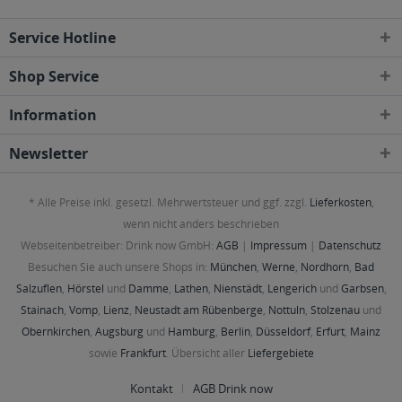
Service Hotline
Shop Service
Information
Newsletter
* Alle Preise inkl. gesetzl. Mehrwertsteuer und ggf. zzgl.
Lieferkosten
,
wenn nicht anders beschrieben
Webseitenbetreiber: Drink now GmbH:
AGB
|
Impressum
|
Datenschutz
Besuchen Sie auch unsere Shops in:
München
,
Werne
,
Nordhorn
,
Bad
Salzuflen
,
Hörstel
und
Damme
,
Lathen
,
Nienstädt
,
Lengerich
und
Garbsen
,
Stainach
,
Vomp
,
Lienz
,
Neustadt am Rübenberge
,
Nottuln
,
Stolzenau
und
Obernkirchen
,
Augsburg
und
Hamburg
,
Berlin
,
Düsseldorf
,
Erfurt
,
Mainz
sowie
Frankfurt
. Übersicht aller
Liefergebiete
Kontakt
AGB Drink now