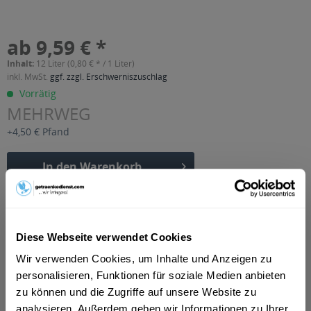
ab 9,59 € *
Inhalt:
12 Liter (0,80 € * / 1 Liter)
inkl. MwSt.
ggf. zzgl. Erschwerniszuschlag
Vorrätig
MEHRWEG
+4,50 € Pfand
In den
Warenkorb
Artikel-Nr.:
25812
Verfügbar in:
Diese Webseite verwendet Cookies
Beschreibung
mehr
Wir verwenden Cookies, um Inhalte und Anzeigen zu
personalisieren, Funktionen für soziale Medien anbieten
"Gänsefurther Schloss Quelle Mineralwasser
zu können und die Zugriffe auf unsere Website zu
mit einem Hauch Birne-Mango 12 x 1l"
analysieren. Außerdem geben wir Informationen zu Ihrer