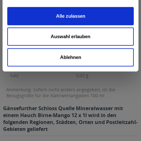
g Kohlenhydrate...
mehr
Brennwert
15 kcal / 62 kJ
Alle zulassen
Fett
0 g
davon gesättigte Fettsäuren
0 g
Auswahl erlauben
Kohlenhydrate
3,2 g
davon Zucker
3,2 g
Ablehnen
Eiweiß
0 g
Salz
0,02 g
Anmerkung: Sofern nicht anders angegeben, ist die
Bezugsgröße für die Nährwertangaben 100 ml
Gänsefurther Schloss Quelle Mineralwasser mit
einem Hauch Birne-Mango 12 x 1l wird in den
folgenden Regionen, Städten, Orten und Postleitzahl-
Gebieten geliefert