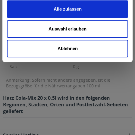
Brennwert
40 kcal / 169 kJ
Alle zulassen
Fett
0 g
davon gesättigte Fettsäuren
0 g
Auswahl erlauben
Kohlenhydrate
9,8 g
davon Zucker
9,8 g
Ablehnen
Eiweiß
0 g
Salz
0 g
Anmerkung: Sofern nicht anders angegeben, ist die
Bezugsgröße für die Nährwertangaben 100 ml
Hatz Cola-Mix 20 x 0,5l wird in den folgenden
Regionen, Städten, Orten und Postleitzahl-Gebieten
geliefert