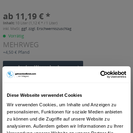
ab 11,19 € *
Inhalt:
10 Liter (1,12 € * / 1 Liter)
inkl. MwSt.
ggf. zzgl. Erschwerniszuschlag
Vorrätig
MEHRWEG
+4,50 € Pfand
In den
Warenkorb
Artikel-Nr.:
26913
Verfügbar in:
Diese Webseite verwendet Cookies
Beschreibung
Wir verwenden Cookies, um Inhalte und Anzeigen zu
mehr
personalisieren, Funktionen für soziale Medien anbieten
"Hatz Cola-Mix 20 x 0,5l"
zu können und die Zugriffe auf unsere Website zu
analysieren. Außerdem geben wir Informationen zu Ihrer