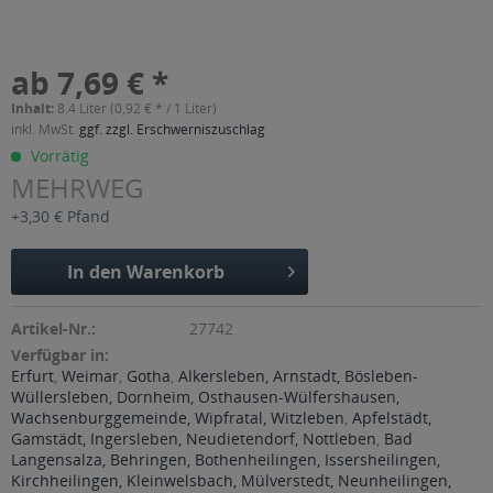
ab 7,69 € *
Inhalt:
8.4 Liter (0,92 € * / 1 Liter)
inkl. MwSt.
ggf. zzgl. Erschwerniszuschlag
Vorrätig
MEHRWEG
+3,30 € Pfand
In den
Warenkorb
Artikel-Nr.:
27742
Verfügbar in:
Erfurt
,
Weimar
,
Gotha
,
Alkersleben, Arnstadt, Bösleben-
Wüllersleben, Dornheim, Osthausen-Wülfershausen,
Wachsenburggemeinde, Wipfratal, Witzleben
,
Apfelstädt,
Gamstädt, Ingersleben, Neudietendorf, Nottleben
,
Bad
Langensalza, Behringen, Bothenheilingen, Issersheilingen,
Kirchheilingen, Kleinwelsbach, Mülverstedt, Neunheilingen,