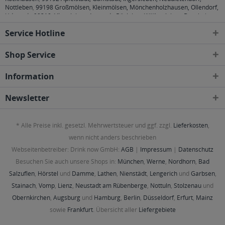
Nottleben
,
99198 Großmölsen, Kleinmölsen, Mönchenholzhausen, Ollendorf,
Udestedt
,
99310 Alkersleben, Arnstadt, Bösleben-Wüllersleben, Dornheim,
Osthausen-Wülfershausen, Wachsenburggemeinde, Wipfratal, Witzleben
,
Service Hotline
99334 Elleben, Elxleben, Ichtershausen, Kirchheim
,
99423, 99425, 99427
Weimar
,
99428 Bechstedtstraß, Daasdorf am Berge, Hopfgarten, Isseroda,
Niederzimmern, Nohra, Ottstedt am Berge, Utzberg
,
99441 Döbritschen,
Shop Service
Frankendorf, Großschwabhausen, Hammerstedt, Hohlstedt, Kiliansroda,
Kleinschwabhausen, Kromsdorf, Lehnstedt, Magdala, Mechelroda, Mellingen,
Information
Umpferstedt
,
99867 Gotha
,
99869 Ballstädt, Brüheim, Bufleben, Ebenheim,
Emleben, Eschenbergen, Friedrichswerth, Friemar, Goldbach, Grabsleben,
Günthersleben, Haina, Hochheim, Molschleben, Mühlberg, Pferdingsleben,
Newsletter
Remstädt, Schwabhaus
,
99885 Luisenthal, Ohrdruf, Wölfis
,
99887
Georgenthal, Gräfenhain, Herrenhof, Hohenkirchen, Petriroda
,
99947 Bad
Langensalza, Behringen, Bothenheilingen, Issersheilingen, Kirchheilingen,
* Alle Preise inkl. gesetzl. Mehrwertsteuer und ggf. zzgl.
Lieferkosten
,
Kleinwelsbach, Mülverstedt, Neunheilingen, Schönstedt, Sundhausen,
Tottleben, Weberstedt
wenn nicht anders beschrieben
Webseitenbetreiber: Drink now GmbH:
AGB
|
Impressum
|
Datenschutz
Besuchen Sie auch unsere Shops in:
München
,
Werne
,
Nordhorn
,
Bad
Salzuflen
,
Hörstel
und
Damme
,
Lathen
,
Nienstädt
,
Lengerich
und
Garbsen
,
Stainach
,
Vomp
,
Lienz
,
Neustadt am Rübenberge
,
Nottuln
,
Stolzenau
und
Obernkirchen
,
Augsburg
und
Hamburg
,
Berlin
,
Düsseldorf
,
Erfurt
,
Mainz
sowie
Frankfurt
. Übersicht aller
Liefergebiete