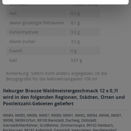
Brennwert
15 kcal / 63 kJ
Fett
0,5 g
davon gesättigte Fettsäuren
0,1 g
Kohlenhydrate
3,5 g
davon Zucker
3,5 g
Eiweiß
0 g
Salz
0,01 g
Anmerkung: Sofern nicht anders angegeben, ist die
Bezugsgröße für die Nährwertangaben 100 ml
Ileburger Brause Waldmeistergeschmack 12 x 0,7l
wird in den folgenden Regionen, Städten, Orten und
Postleitzahl-Gebieten geliefert
99084, 99085, 99086, 99087, 99089, 99091, 99092, 99094, 99096, 99097,
99098, 99099 Erfurt
,
99100 Bienstädt, Dachwig, Döllstädt,
Gierstädt/Kleinfahner, Großfahner, Zimmernsupra
,
99102 Klettbach,
Rockhausen
,
99192 Apfelstädt, Gamstädt, Ingersleben, Neudietendorf,