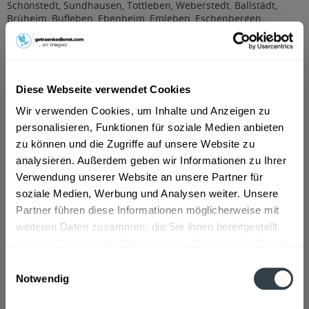
Schönstedt, Sundhausen, Tottleben, Weberstedt
,
Ballstädt,
Brüheim, Bufleben, Ebenheim, Emleben, Eschenbergen,
Friedrichswerth, Friemar, Goldbach, Grabsleben,
Günthersleben, Haina, Hochheim, Molschleben, Mühlberg,
Pferdingsleben, Remstädt, Schwabhaus
,
Bechstedtstraß,
Daasdorf am Berge, Hopfgarten, Isseroda, Niederzimmern,
Nohra, Ottstedt am Berge, Utzberg
,
Bienstädt, Dachwig,
Diese Webseite verwendet Cookies
Döllstädt, Gierstädt/Kleinfahner, Großfahner, Zimmernsupra
,
Döbritschen, Frankendorf, Großschwabhausen, Hammerstedt,
Wir verwenden Cookies, um Inhalte und Anzeigen zu
Hohlstedt, Kiliansroda, Kleinschwabhausen, Kromsdorf,
personalisieren, Funktionen für soziale Medien anbieten
Lehnstedt, Magdala, Mechelroda, Mellingen, Umpferstedt
,
zu können und die Zugriffe auf unsere Website zu
Elleben, Elxleben, Ichtershausen, Kirchheim
,
Georgenthal,
analysieren. Außerdem geben wir Informationen zu Ihrer
Gräfenhain, Herrenhof, Hohenkirchen, Petriroda
,
Großmölsen,
Kleinmölsen, Mönchenholzhausen, Ollendorf, Udestedt
,
Verwendung unserer Website an unsere Partner für
Klettbach, Rockhausen
,
Luisenthal, Ohrdruf, Wölfis
soziale Medien, Werbung und Analysen weiter. Unsere
Partner führen diese Informationen möglicherweise mit
Beschreibung
weiteren Daten zusammen, die Sie ihnen bereitgestellt
mehr
haben oder die sie im Rahmen Ihrer Nutzung der Dienste
"Ileburger Brause Waldmeistergeschmack 12
gesammelt haben.
Einwilligungsauswahl
x 0,7l"
Notwendig
Datenschutzbestimmungen
Flaschengröße:
0,7 - 0,75 l