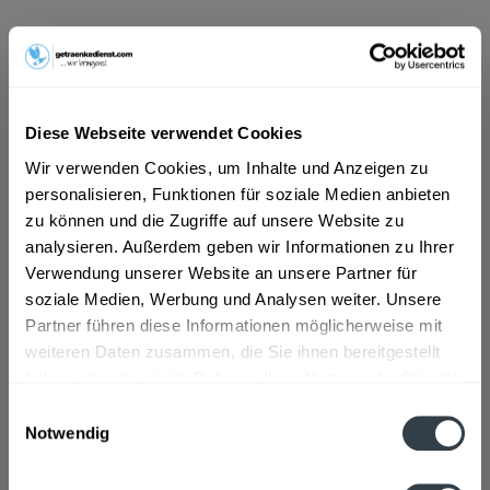
ab 5,79 € *
Inhalt:
8.4 Liter (0,69 € * / 1 Liter)
inkl. MwSt.
ggf. zzgl. Erschwerniszuschlag
Vorrätig
Diese Webseite verwendet Cookies
MEHRWEG
Wir verwenden Cookies, um Inhalte und Anzeigen zu
+3,30 € Pfand
personalisieren, Funktionen für soziale Medien anbieten
zu können und die Zugriffe auf unsere Website zu
In den
Warenkorb
analysieren. Außerdem geben wir Informationen zu Ihrer
Verwendung unserer Website an unsere Partner für
soziale Medien, Werbung und Analysen weiter. Unsere
Artikel-Nr.:
28085
Partner führen diese Informationen möglicherweise mit
Verfügbar in:
weiteren Daten zusammen, die Sie ihnen bereitgestellt
haben oder die sie im Rahmen Ihrer Nutzung der Dienste
Beschreibung
gesammelt haben.
Einwilligungsauswahl
mehr
Notwendig
Datenschutzbestimmungen
Zutaten und Allergene