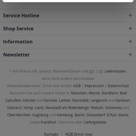
Service Hotline
Shop Service
Information
Newsletter
* Alle Preise inkl. gesetzl. Mehrwertsteuer und ggf. zzgl.
Lieferkosten
,
wenn nicht anders beschrieben
Webseitenbetreiber: Drink now GmbH:
AGB
|
Impressum
|
Datenschutz
Besuchen Sie auch unsere Shops in:
München
,
Werne
,
Nordhorn
,
Bad
Salzuflen
,
Hörstel
und
Damme
,
Lathen
,
Nienstädt
,
Lengerich
und
Garbsen
,
Stainach
,
Vomp
,
Lienz
,
Neustadt am Rübenberge
,
Nottuln
,
Stolzenau
und
Obernkirchen
,
Augsburg
und
Hamburg
,
Berlin
,
Düsseldorf
,
Erfurt
,
Mainz
sowie
Frankfurt
. Übersicht aller
Liefergebiete
Kontakt
AGB Drink now