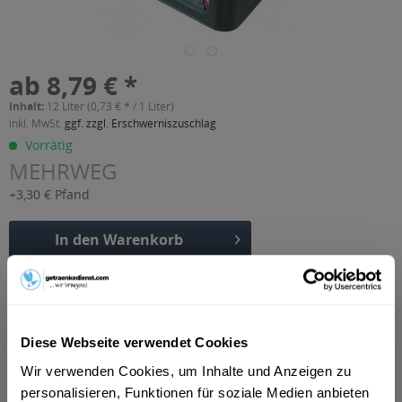
ab 8,79 € *
Inhalt:
12 Liter (0,73 € * / 1 Liter)
inkl. MwSt.
ggf. zzgl. Erschwerniszuschlag
Vorrätig
MEHRWEG
+3,30 € Pfand
In den
Warenkorb
Artikel-Nr.:
29354
Verfügbar in:
Beschreibung
Diese Webseite verwendet Cookies
mehr
Wir verwenden Cookies, um Inhalte und Anzeigen zu
personalisieren, Funktionen für soziale Medien anbieten
"Lichtenauer Mineralquellen Himbeer-