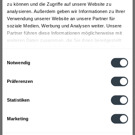
zu können und die Zugriffe auf unsere Website zu
Brause 12 x 1l"
analysieren. Außerdem geben wir Informationen zu Ihrer
Verwendung unserer Website an unsere Partner für
Geschmacksrichtung:
Himbeere
soziale Medien, Werbung und Analysen weiter. Unsere
Flaschengröße:
1 - 1,5 l
Partner führen diese Informationen möglicherweise mit
Fragen zum Artikel?
weiteren Daten zusammen, die Sie ihnen bereitgestellt
Weitere Artikel von Lichtenauer
haben oder die sie im Rahmen Ihrer Nutzung der Dienste
Zutaten und Allergene
gesammelt haben.
Einwilligungsauswahl
Natürliches Mineralwasser, Zucker, Kohlensäure, Schwarzes
Notwendig
Karottensaftkonzentrat, Säuerungsmittel...
mehr
Datenschutzbestimmungen
Natürliches Mineralwasser, Zucker, Kohlensäure, Schwarzes
Karottensaftkonzentrat, Säuerungsmittel Zitronensäure,
Präferenzen
Süßungsmittel Cyclamat, Aspartam (Enthält eine
Phenylalaninquelle), Saccharin und Acesulfam-K, Aroma mit
Süßungsmittel(n)
Statistiken
Anmerkung: Sofern Allergene vorhanden sind, sind diese
mittels Großbuchstaben besonders hervorgehoben
Marketing
Hersteller
Lichtenauer Mineralquellen GmbH, Brunnenstraße 11, 09244
Lichtenau
mehr