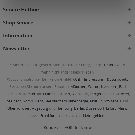
Service Hotline
Shop Service
Information
Newsletter
* Alle Preise inkl. gesetzl. Mehrwertsteuer und ggf. zzgl.
Lieferkosten
,
wenn nicht anders beschrieben
Webseitenbetreiber: Drink now GmbH:
AGB
|
Impressum
|
Datenschutz
Besuchen Sie auch unsere Shops in:
München
,
Werne
,
Nordhorn
,
Bad
Salzuflen
,
Hörstel
und
Damme
,
Lathen
,
Nienstädt
,
Lengerich
und
Garbsen
,
Stainach
,
Vomp
,
Lienz
,
Neustadt am Rübenberge
,
Nottuln
,
Stolzenau
und
Obernkirchen
,
Augsburg
und
Hamburg
,
Berlin
,
Düsseldorf
,
Erfurt
,
Mainz
sowie
Frankfurt
. Übersicht aller
Liefergebiete
Kontakt
AGB Drink now