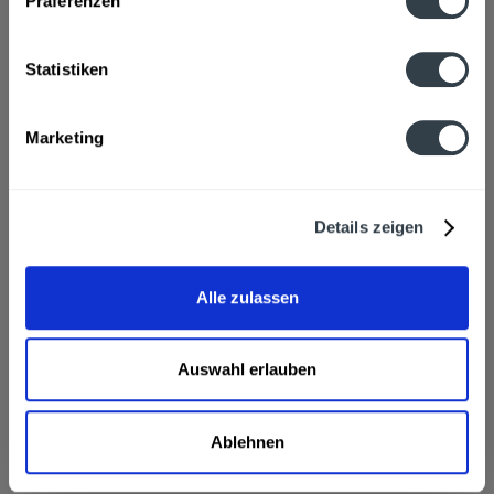
Präferenzen
Wasser, Zucker, Kohlensäure, Säuerungsmitteil
Zitronensäure, färbendes Pflanzenextrakt schwarze...
mehr
Statistiken
Hersteller
Menschel Limo, Scheibe 13, Hainewalde
mehr
Marketing
Nährwertangaben
Brennwert 31 kcal / 128 kJ Fett 0 g davon gesättigte
Details zeigen
Fettsäuren 0 g Kohlenhydrate...
mehr
Ähnliche Artikel
Alle zulassen
Kunden haben sich ebenfalls angesehen
Auswahl erlauben
Menschel Himbeer Brause 30l wird in den folgenden
Regionen, Städten, Orten und Postleitzahl-Gebieten
geliefert
Ablehnen