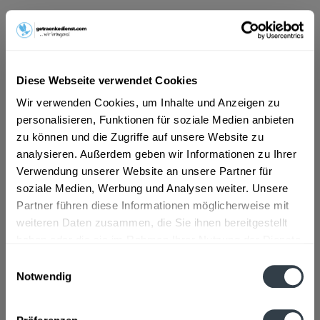
ab 42,49 € *
Inhalt:
30 Liter (1,42 € * / 1 Liter)
inkl. MwSt.
ggf. zzgl. Erschwerniszuschlag
Diese Webseite verwendet Cookies
Vorrätig
MEHRWEG
Wir verwenden Cookies, um Inhalte und Anzeigen zu
personalisieren, Funktionen für soziale Medien anbieten
+30,00 € Pfand
zu können und die Zugriffe auf unsere Website zu
analysieren. Außerdem geben wir Informationen zu Ihrer
In den
Warenkorb
Verwendung unserer Website an unsere Partner für
soziale Medien, Werbung und Analysen weiter. Unsere
Artikel-Nr.:
30010
Partner führen diese Informationen möglicherweise mit
Verfügbar in:
weiteren Daten zusammen, die Sie ihnen bereitgestellt
haben oder die sie im Rahmen Ihrer Nutzung der Dienste
Beschreibung
gesammelt haben.
Einwilligungsauswahl
mehr
Notwendig
Datenschutzbestimmungen
Zutaten und Allergene