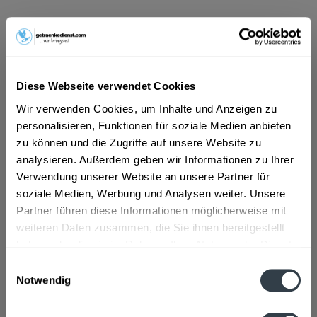
ab 12,89 € *
Inhalt:
12 Liter (1,07 € * / 1 Liter)
inkl. MwSt.
ggf. zzgl. Erschwerniszuschlag
Vorrätig
Diese Webseite verwendet Cookies
MEHRWEG
Wir verwenden Cookies, um Inhalte und Anzeigen zu
+3,30 € Pfand
personalisieren, Funktionen für soziale Medien anbieten
zu können und die Zugriffe auf unsere Website zu
In den
Warenkorb
analysieren. Außerdem geben wir Informationen zu Ihrer
Verwendung unserer Website an unsere Partner für
soziale Medien, Werbung und Analysen weiter. Unsere
Artikel-Nr.:
30530
Partner führen diese Informationen möglicherweise mit
Verfügbar in:
weiteren Daten zusammen, die Sie ihnen bereitgestellt
haben oder die sie im Rahmen Ihrer Nutzung der Dienste
Beschreibung
gesammelt haben.
Einwilligungsauswahl
mehr
Notwendig
Datenschutzbestimmungen
Zutaten und Allergene