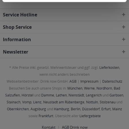
Service Hotline
Shop Service
Information
Newsletter
* Alle Preise inkl. gesetzl. Mehrwertsteuer und ggf. zzgl.
Lieferkosten
,
wenn nicht anders beschrieben
Webseitenbetreiber: Drink now GmbH:
AGB
|
Impressum
|
Datenschutz
Besuchen Sie auch unsere Shops in:
München
,
Werne
,
Nordhorn
,
Bad
Salzuflen
,
Hörstel
und
Damme
,
Lathen
,
Nienstädt
,
Lengerich
und
Garbsen
,
Stainach
,
Vomp
,
Lienz
,
Neustadt am Rübenberge
,
Nottuln
,
Stolzenau
und
Obernkirchen
,
Augsburg
und
Hamburg
,
Berlin
,
Düsseldorf
,
Erfurt
,
Mainz
sowie
Frankfurt
. Übersicht aller
Liefergebiete
Kontakt
AGB Drink now