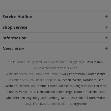
Service Hotline
Shop Service
Information
Newsletter
* Alle Preise inkl. gesetzl. Mehrwertsteuer und ggf. zzgl.
Lieferkosten
,
wenn nicht anders beschrieben
Webseitenbetreiber: Drink now GmbH:
AGB
|
Impressum
|
Datenschutz
Besuchen Sie auch unsere Shops in:
München
,
Werne
,
Nordhorn
,
Bad
Salzuflen
,
Hörstel
und
Damme
,
Lathen
,
Nienstädt
,
Lengerich
und
Garbsen
,
Stainach
,
Vomp
,
Lienz
,
Neustadt am Rübenberge
,
Nottuln
,
Stolzenau
und
Obernkirchen
,
Augsburg
und
Hamburg
,
Berlin
,
Düsseldorf
,
Erfurt
,
Mainz
sowie
Frankfurt
. Übersicht aller
Liefergebiete