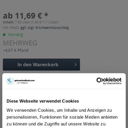
ab 11,69 € *
Inhalt:
7.92 Liter (1,48 € * / 1 Liter)
inkl. MwSt.
ggf. zzgl. Erschwerniszuschlag
Vorrätig
MEHRWEG
+4,07 € Pfand
In den
Warenkorb
Artikel-Nr.:
30900
Verfügbar in:
Beschreibung
Diese Webseite verwendet Cookies
mehr
Wir verwenden Cookies, um Inhalte und Anzeigen zu
"Oettinger Fassbrause Zitrone naturtrüb 24
personalisieren, Funktionen für soziale Medien anbieten
x 0,33l"
zu können und die Zugriffe auf unsere Website zu