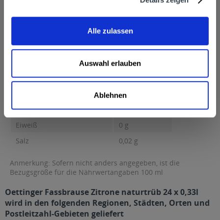
Nährwertangaben
Brennwert 29 kcal / 124 kJ Fett 0,5 g davon gesättigte Fettsäuren
0,1 g...
mehr
Alle zulassen
Brennwert
29 kcal / 124 kJ
Fett
0,5 g
Auswahl erlauben
davon gesättigte Fettsäuren
0,1 g
Kohlenhydrate
5,3 g
Ablehnen
davon Zucker
5,3 g
Eiweiß
0 g
Salz
0,02 g
Anmerkung: Sofern nicht anders angegeben, ist die
Bezugsgröße für die Nährwertangaben 100 ml
Oettinger Fassbrause Zitrone naturtrüb 24 x 0,33l
wird in den folgenden Regionen, Städten, Orten und
Postleitzahl-Gebieten geliefert