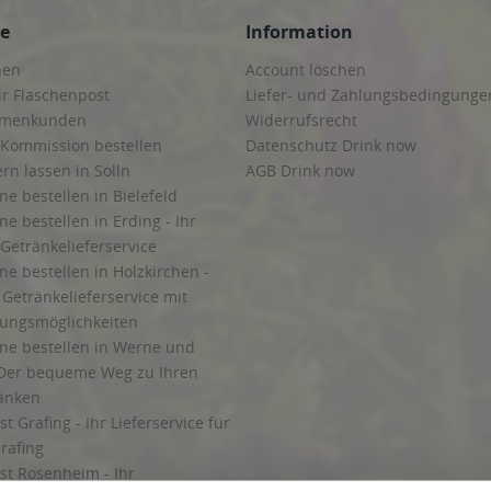
ce
Information
hen
Account löschen
ur Flaschenpost
Liefer- und Zahlungsbedingunge
irmenkunden
Widerrufsrecht
 Kommission bestellen
Datenschutz Drink now
ern lassen in Solln
AGB Drink now
ne bestellen in Bielefeld
ne bestellen in Erding - Ihr
Getränkelieferservice
ne bestellen in Holzkirchen -
Getränkelieferservice mit
lungsmöglichkeiten
ine bestellen in Werne und
Der bequeme Weg zu Ihren
ränken
t Grafing - Ihr Lieferservice für
rafing
st Rosenheim - Ihr