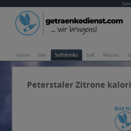
Schn
Home
Bier
Softdrinks
Saft
Wasser
S
Peterstaler Zitrone kalor