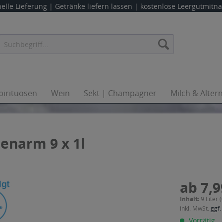
elle Lieferung |
Getränke liefern lassen
| kostenlose Leergutmit
pirituosen
Wein
Sekt | Champagner
Milch & Alter
ienarm 9 x 1l
ab 7,9
Inhalt:
9 Liter 
inkl. MwSt.
ggf.
Vorrätig