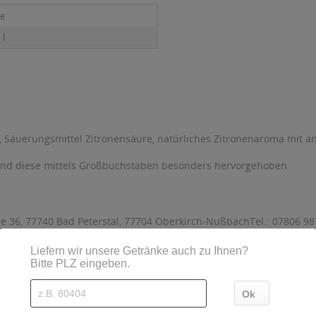
ne
 l
, Säuerungsmittel Zitronensäure, natürliches Zitronenaroma mit 
sind diese mittels Großbuchstaben besonders hervorgehoben
e 36, 77740 Bad Peterstal, 77704 Oberkirch-NußbachTel.: 07806 98