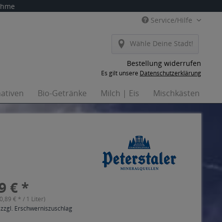
nahme
Service/Hilfe
Wähle Deine Stadt!
Bestellung widerrufen
Es gilt unsere
Datenschutzerklärung
nativen
Bio-Getränke
Milch | Eis
Mischkästen
H
9 € *
(0,89 € * / 1 Liter)
 zzgl. Erschwerniszuschlag