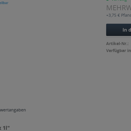
MEHR
+3,75 € Pfan
In 
Artikel-Nr.:
Verfügbar in
wertangaben
 1l"