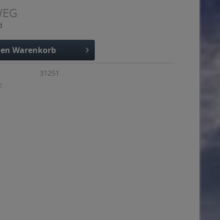
WEG
d
den
Warenkorb
31251
: