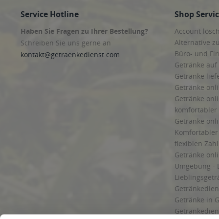
Service Hotline
Shop Servi
Haben Sie Fragen zu Ihrer Bestellung?
Account lösc
Alternative z
Schreiben Sie uns gerne an
Büro- und F
kontakt@getraenkedienst.com
Getränke auf
Getränke lief
Getränke onli
Getränke onli
komfortabler 
Getränke onli
Komfortabler 
flexiblen Zah
Getränke onl
Umgebung - 
Lieblingsget
Getränkediens
Getränke in G
Getränkedien