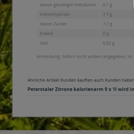
davon gesättigte Fettsäuren
0,1 g
Kohlenhydrate
7,7 g
davon Zucker
7,7 g
Eiweiß
0 g
Salz
0,02 g
Anmerkung: Sofern nicht anders angegeben, ist
Ähnliche Artikel
Kunden kauften auch
Kunden haben 
Peterstaler Zitrone kalorienarm 9 x 1l wird 