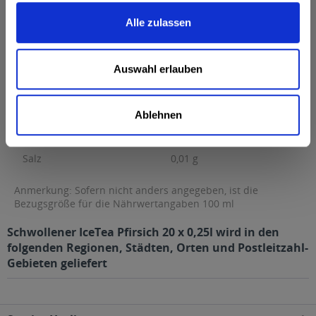
Brennwert
32 kcal / 136 kJ
Alle zulassen
Fett
0 g
davon gesättigte Fettsäuren
0 g
Auswahl erlauben
Kohlenhydrate
7,7 g
davon Zucker
7,7 g
Ablehnen
Eiweiß
0 g
Salz
0,01 g
Anmerkung: Sofern nicht anders angegeben, ist die
Bezugsgröße für die Nährwertangaben 100 ml
Schwollener IceTea Pfirsich 20 x 0,25l wird in den
folgenden Regionen, Städten, Orten und Postleitzahl-
Gebieten geliefert