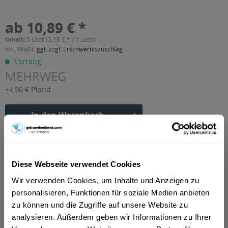
ab 10,89 € *
Inhalt:
5 Liter (2,18 € * / 1 Liter)
inkl. MwSt.
ggf. zzgl. Erschwerniszuschlag
Vorrätig
MEHRWEG
+4,50 € Pfand
In den
Warenkorb
Artikel-Nr.:
33146
Verfügbar in:
Diese Webseite verwendet Cookies
Beschreibung
Wir verwenden Cookies, um Inhalte und Anzeigen zu
mehr
personalisieren, Funktionen für soziale Medien anbieten
"Schwollener IceTea Pfirsich 20 x 0,25l"
zu können und die Zugriffe auf unsere Website zu
analysieren. Außerdem geben wir Informationen zu Ihrer
Geschmacksrichtung:
Pfirsich