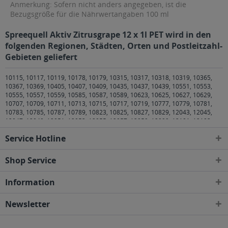
Anmerkung: Sofern nicht anders angegeben, ist die
Bezugsgröße für die Nährwertangaben 100 ml
Spreequell Aktiv Zitrusgrape 12 x 1l PET wird in den
folgenden Regionen, Städten, Orten und Postleitzahl-
Gebieten geliefert
10115, 10117, 10119, 10178, 10179, 10315, 10317, 10318, 10319, 10365,
10367, 10369, 10405, 10407, 10409, 10435, 10437, 10439, 10551, 10553,
10555, 10557, 10559, 10585, 10587, 10589, 10623, 10625, 10627, 10629,
10707, 10709, 10711, 10713, 10715, 10717, 10719, 10777, 10779, 10781,
10783, 10785, 10787, 10789, 10823, 10825, 10827, 10829, 12043, 12045,
12047, 12049, 12051, 12053, 12055, 12057, 12059, 12099, 12101, 12103,
12105, 12107, 12109, 12157, 12159, 12161, 12163, 12165, 12167, 12169,
Service Hotline
12203, 12205, 12207, 12209, 12247, 12249, 12277, 12279, 12305, 12307,
12309, 12347, 12349, 12351, 12353, 12355, 12357, 12359, 12435, 12437,
12439, 12459, 12487, 12489, 12524, 12526, 12527, 12555, 12557, 12559,
Shop Service
12587, 12589, 12619, 12621, 12623, 12627, 12629, 12679, 12681, 12683,
12685, 12687, 12689, 13053, 13055, 13086, 13088, 13089, 13129, 13156,
Information
13158, 13187, 13189, 13347, 13349, 13351, 13353, 13355, 13357, 13359,
13403, 13405, 13407, 13409, 13435, 13437, 13439, 13465, 13467, 13469,
13503, 13505, 13507, 13509, 13581, 13583, 1 Berlin
,
10243, 10245, 10247,
Newsletter
10249 Berlin Friedrichshain
,
10961, 10963, 10965, 10967, 10969, 10997,
10999 Berlin Kreuzberg