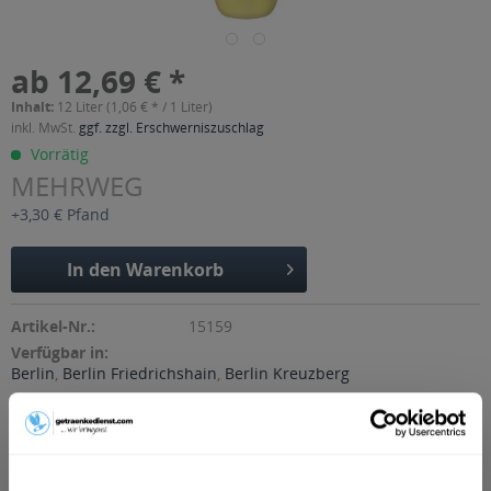
ab 12,69 € *
Inhalt:
12 Liter (1,06 € * / 1 Liter)
inkl. MwSt.
ggf. zzgl. Erschwerniszuschlag
Vorrätig
MEHRWEG
+3,30 € Pfand
In den
Warenkorb
Artikel-Nr.:
15159
Verfügbar in:
Berlin
,
Berlin Friedrichshain
,
Berlin Kreuzberg
Beschreibung
mehr
"Spreequell Aktiv Zitrusgrape 12 x 1l PET"