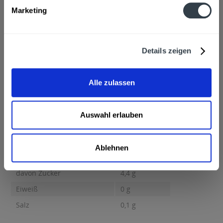
mittels Großbuchstaben besonders hervorgehoben
Marketing
Hersteller
Spreequell Mineralbrunnen GmbH, Bouchéstraße 12, 12435
Berlin
mehr
Spreequell Mineralbrunnen GmbH, Bouchéstraße 12, 12435
Details zeigen
Berlin
Nährwertangaben
Brennwert 19 kcal / 80 kJ Fett 0,1 g davon gesättigte Fettsäuren
Alle zulassen
0,1 g...
mehr
Brennwert
19 kcal / 80 kJ
Auswahl erlauben
Fett
0,1 g
davon gesättigte Fettsäuren
0,1 g
Ablehnen
Kohlenhydrate
4,4 g
davon Zucker
4,4 g
Eiweiß
0 g
Salz
0,1 g