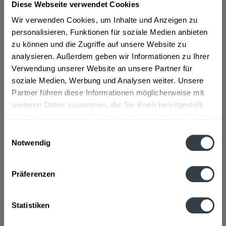
Diese Webseite verwendet Cookies
Material:
PET - Mehrweg
Wir verwenden Cookies, um Inhalte und Anzeigen zu
personalisieren, Funktionen für soziale Medien anbieten
Flaschengröße:
1 - 1,5 l
zu können und die Zugriffe auf unsere Website zu
Fragen zum Artikel?
analysieren. Außerdem geben wir Informationen zu Ihrer
Weitere Artikel von Spreequell
Verwendung unserer Website an unsere Partner für
Zutaten und Allergene
soziale Medien, Werbung und Analysen weiter. Unsere
natürliches Mineralwasser, Grapefruitsaft* (4,5%),
Partner führen diese Informationen möglicherweise mit
Zitronensaft* (4,5%), Fruktosesirup,...
mehr
weiteren Daten zusammen, die Sie ihnen bereitgestellt
natürliches Mineralwasser, Grapefruitsaft* (4,5%),
haben oder die sie im Rahmen Ihrer Nutzung der Dienste
Zitronensaft* (4,5%), Fruktosesirup, Fructose-Glucose-Sirup,
gesammelt haben.
Orangensaft*, Kohlensäure, konzentrierter Orangenextrakt,
Einwilligungsauswahl
Süßungsmittel Cyclamat, Acesulfam K, Aspartam** und
Notwendig
Saccharin; Vitaminmischung: Vitamin C, Niacin, Vitamin E,
Datenschutzbestimmungen
Pantothensäure, Folsäure und Bioton; natürliches
Citrusaroma mit anderen natürlichen Aromen,
Präferenzen
Antioxxidationsmittel Ascorbinsäure, Stabilisator
Johannisbrotkernmehl, Säuerungsmittel Citronensäure. *aus
Fruchtsaftkonzentrat, **enthält eine Phenylalaninquelle
Statistiken
Anmerkung: Sofern Allergene vorhanden sind, sind diese