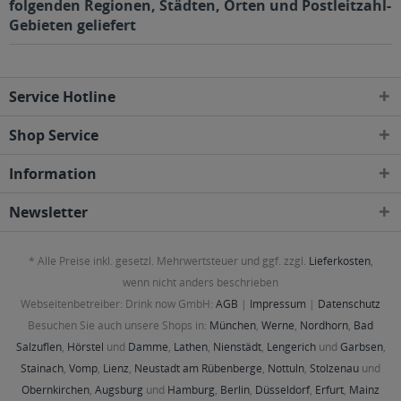
folgenden Regionen, Städten, Orten und Postleitzahl-
Gebieten geliefert
Service Hotline
Shop Service
Information
Newsletter
* Alle Preise inkl. gesetzl. Mehrwertsteuer und ggf. zzgl.
Lieferkosten
,
wenn nicht anders beschrieben
Webseitenbetreiber: Drink now GmbH:
AGB
|
Impressum
|
Datenschutz
Besuchen Sie auch unsere Shops in:
München
,
Werne
,
Nordhorn
,
Bad
Salzuflen
,
Hörstel
und
Damme
,
Lathen
,
Nienstädt
,
Lengerich
und
Garbsen
,
Stainach
,
Vomp
,
Lienz
,
Neustadt am Rübenberge
,
Nottuln
,
Stolzenau
und
Obernkirchen
,
Augsburg
und
Hamburg
,
Berlin
,
Düsseldorf
,
Erfurt
,
Mainz