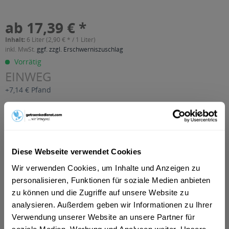
ab 17,39 € *
Inhalt:
6 Liter (2,90 € * / 1 Liter)
inkl. MwSt.
ggf. zzgl. Erschwerniszuschlag
Vorrätig
EINWEG
+7,14 € Pfand
In den
Warenkorb
Artikel-Nr.:
33463
Diese Webseite verwendet Cookies
Verfügbar in:
Wir verwenden Cookies, um Inhalte und Anzeigen zu
Beschreibung
personalisieren, Funktionen für soziale Medien anbieten
mehr
zu können und die Zugriffe auf unsere Website zu
"Sprite 24 x 0,25l"
analysieren. Außerdem geben wir Informationen zu Ihrer
Verwendung unserer Website an unsere Partner für
Flaschengröße:
0,2 - 0,33 l