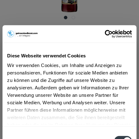
ab 6,89 € *
Inhalt:
4.5 Liter (1,53 € * / 1 Liter)
inkl. MwSt.
ggf. zzgl. Erschwerniszuschlag
Vorrätig
Diese Webseite verwendet Cookies
MEHRWEG
Wir verwenden Cookies, um Inhalte und Anzeigen zu
+2,40 € Pfand
personalisieren, Funktionen für soziale Medien anbieten
zu können und die Zugriffe auf unsere Website zu
In den
Warenkorb
analysieren. Außerdem geben wir Informationen zu Ihrer
Verwendung unserer Website an unsere Partner für
Artikel-Nr.:
34077
soziale Medien, Werbung und Analysen weiter. Unsere
Verfügbar in:
Partner führen diese Informationen möglicherweise mit
weiteren Daten zusammen, die Sie ihnen bereitgestellt
Beschreibung
haben oder die sie im Rahmen Ihrer Nutzung der Dienste
mehr
gesammelt haben.
Einwilligungsauswahl