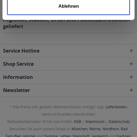
Thüringer Waldquell Gartenfrüchte Schwarze
Ablehnen
Johannisbeere 6 x 0,75l wird in den folgenden
Regionen, Städten, Orten und Postleitzahl-Gebieten
geliefert
Service Hotline
Shop Service
Information
Newsletter
* Alle Preise inkl. gesetzl. Mehrwertsteuer und ggf. zzgl.
Lieferkosten
,
wenn nicht anders beschrieben
Webseitenbetreiber: Drink now GmbH:
AGB
|
Impressum
|
Datenschutz
Besuchen Sie auch unsere Shops in:
München
,
Werne
,
Nordhorn
,
Bad
Salzuflen
,
Hörstel
und
Damme
,
Lathen
,
Nienstädt
,
Lengerich
und
Garbsen
,