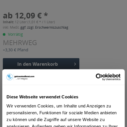
ab 12,09 € *
Inhalt:
12 Liter (1,01 € * / 1 Liter)
inkl. MwSt.
ggf. zzgl. Erschwerniszuschlag
Vorrätig
MEHRWEG
+3,30 € Pfand
In den
Warenkorb
Artikel-Nr.:
34463
Verfügbar in:
Beschreibung
Diese Webseite verwendet Cookies
mehr
Wir verwenden Cookies, um Inhalte und Anzeigen zu
personalisieren, Funktionen für soziale Medien anbieten
"Vita Cola Pur zuckerfrei 12 x 1l"
zu können und die Zugriffe auf unsere Website zu
Geschmacksrichtung:
Cola
analysieren. Außerdem geben wir Informationen zu Ihrer