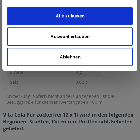
Brennwert 1 kcal / 3 kJ Fett 0 g davon gesättigte Fettsäuren 0 g
Kohlenhydrate 0...
mehr
Alle zulassen
Brennwert
1 kcal / 3 kJ
Fett
0 g
Auswahl erlauben
davon gesättigte Fettsäuren
0 g
Kohlenhydrate
0 g
Ablehnen
davon Zucker
0 g
Eiweiß
0 g
Salz
0,02 g
Anmerkung: Sofern nicht anders angegeben, ist die
Bezugsgröße für die Nährwertangaben 100 ml
Vita Cola Pur zuckerfrei 12 x 1l wird in den folgenden
Regionen, Städten, Orten und Postleitzahl-Gebieten
geliefert