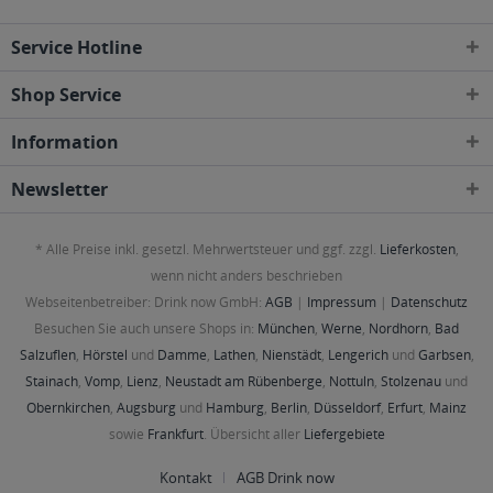
Service Hotline
Shop Service
Information
Newsletter
* Alle Preise inkl. gesetzl. Mehrwertsteuer und ggf. zzgl.
Lieferkosten
,
wenn nicht anders beschrieben
Webseitenbetreiber: Drink now GmbH:
AGB
|
Impressum
|
Datenschutz
Besuchen Sie auch unsere Shops in:
München
,
Werne
,
Nordhorn
,
Bad
Salzuflen
,
Hörstel
und
Damme
,
Lathen
,
Nienstädt
,
Lengerich
und
Garbsen
,
Stainach
,
Vomp
,
Lienz
,
Neustadt am Rübenberge
,
Nottuln
,
Stolzenau
und
Obernkirchen
,
Augsburg
und
Hamburg
,
Berlin
,
Düsseldorf
,
Erfurt
,
Mainz
sowie
Frankfurt
. Übersicht aller
Liefergebiete
Kontakt
AGB Drink now