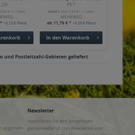
,25l
PET
(2,83 € * / 1 Liter)
Inhalt
6 Liter
(1,97 € * / 1 Liter)
HRWEG
MEHRWEG
 *
ab 11,79 € *
+5,10 € Pfand
+4,50 € Pfand
renkorb
In den
Warenkorb
 und Postleitzahl-Gebieten geliefert
Newsletter
Abonnieren Sie den kostenlosen
n allgemein
getraenkedienst.com-Newsletter und