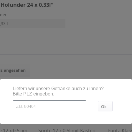
Holunder 24 x 0,33l"
der
,33 l
ls angesehen
 12 x 0,5l im
Sprite 12 x 0,5l mit Kasten
Fanta Klas