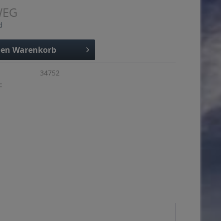
WEG
d
den
Warenkorb
34752
: