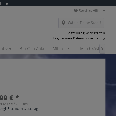
nahme
Service/Hilfe
Wähle Deine Stadt!
Bestellung widerrufen
Es gilt unsere
Datenschutzerklärung
nativen
Bio-Getränke
Milch | Eis
Mischkästen
H

99 € *
er (2,65 € * / 1 Liter)
 zzgl. Erschwerniszuschlag