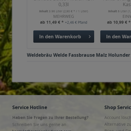
0,33l
Kas
Inhalt
3.96 Liter
(2,90 € * / 1 Liter)
Inhalt
6 Liter
(1
MEHRWEG
EIN
ab 11,49 € *
ab 10,99 € 
+2,46 € Pfand
In den
Warenkorb
In den
War
Weldebräu Welde Fassbrause Malz Holunder 24
Service Hotline
Shop Servi
Haben Sie Fragen zu Ihrer Bestellung?
Account lösc
Alternative z
Schreiben Sie uns gerne an
Büro- und F