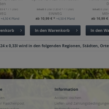
ten
0
,83 € * / 1 Liter)
Inhalt
6 Liter
(1,83 € * / 1 Liter)
Inhalt
6 Liter
WEG
EINWEG
ME
*
ab 10,99 € *
ab 16,99 €
+4,50 € Pfand
+4,50 € Pfand
enkorb
In den
Warenkorb
In den
Wa
 x 0,33l wird in den folgenden Regionen, Städten, Orten
ce
Information
hen
Account löschen
ur Flaschenpost
Liefer- und Zahlungsbedingunge
irmenkunden
Widerrufsrecht