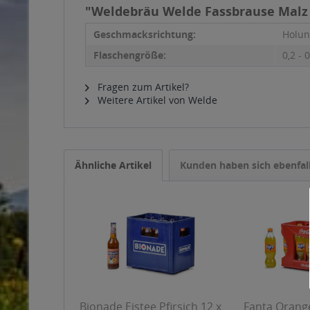
"Weldebräu Welde Fassbrause Malz 
Geschmacksrichtung:
Holun
Flaschengröße:
0,2 - 0
Fragen zum Artikel?
Weitere Artikel von Welde
Ähnliche Artikel
Kunden haben sich ebenfal
Bionade Eistee Pfirsich 12 x
Fanta Orange