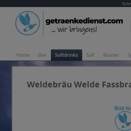
Schn
Home
Bier
Softdrinks
Saft
Wasser
S
Weldebräu Welde Fassbra