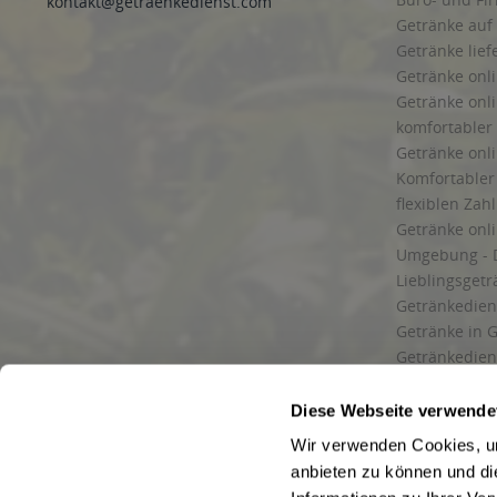
kontakt@getraenkedienst.com
Getränke auf
Getränke lief
Getränke onli
Getränke onli
komfortabler 
Getränke onli
Komfortabler 
flexiblen Zah
Getränke onl
Umgebung - 
Lieblingsget
Getränkediens
Getränke in G
Getränkedien
zuverlässige
und Umgebu
Diese Webseite verwende
Getränkeliefe
Wir verwenden Cookies, um
Liefergebiet
anbieten zu können und di
Lieferservice