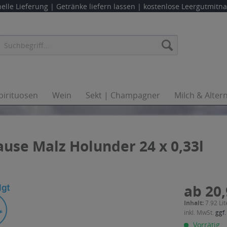
elle Lieferung |
Getränke liefern lassen
| kostenlose Leergutmit
pirituosen
Wein
Sekt | Champagner
Milch & Alter
use Malz Holunder 24 x 0,33l
ab 20,
Inhalt:
7.92 Lit
inkl. MwSt.
ggf.
Vorrätig