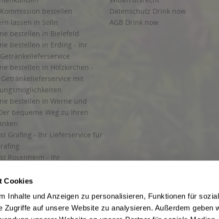
 Kommission bestellen
Datenschutz Drink now
ern lassen in Solln
AGB Drink now
ne bestellen in Bielefeld
ne bestellen in Erding - Ihr
Getränkelieferservice
ne bestellen in Holzkirchen -
Getränkelieferservice mit
lungsmöglichkeiten
ine bestellen in Werne und
Der bequeme Weg zu Ihren
ränken
t Grafing - Ihr Lieferservice für
rafing
st Rosenheim - Ihr
r Getränkeservice in Rosenheim
ng
t Cookies
rung in Starnberg
 Inhalte und Anzeigen zu personalisieren, Funktionen für sozia
e Zugriffe auf unsere Website zu analysieren. Außerdem geben w
 für Getränke