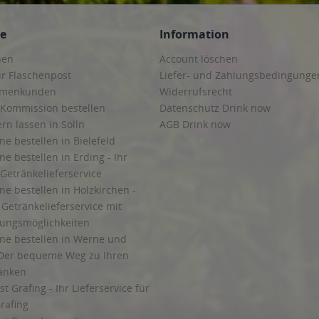
ce
Information
hen
Account löschen
ur Flaschenpost
Liefer- und Zahlungsbedingunge
irmenkunden
Widerrufsrecht
 Kommission bestellen
Datenschutz Drink now
ern lassen in Solln
AGB Drink now
ne bestellen in Bielefeld
ne bestellen in Erding - Ihr
Getränkelieferservice
ne bestellen in Holzkirchen -
Getränkelieferservice mit
lungsmöglichkeiten
ine bestellen in Werne und
Der bequeme Weg zu Ihren
ränken
t Grafing - Ihr Lieferservice für
rafing