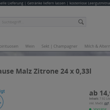
elle Lieferung |
Getränke liefern lassen
| kostenlose Leergutmit
pirituosen
Wein
Sekt | Champagner
Milch & Alter
se Malz Zitrone 24 x 0,33l
ab 14,
Inhalt:
7.92 Lit
inkl. MwSt.
ggf.
Vorrätig