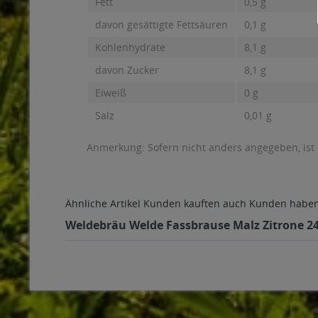
Fett
0,5 g
davon gesättigte Fettsäuren
0,1 g
Kohlenhydrate
8,1 g
davon Zucker
8,1 g
Eiweiß
0 g
Salz
0,01 g
Anmerkung: Sofern nicht anders angegeben, ist
Ähnliche Artikel
Kunden kauften auch
Kunden haben 
Weldebräu Welde Fassbrause Malz Zitrone 24 