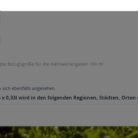
 die Bezugsgröße für die Nährwertangaben 100 ml
sich ebenfalls angesehen
x 0,33l wird in den folgenden Regionen, Städten, Orten u