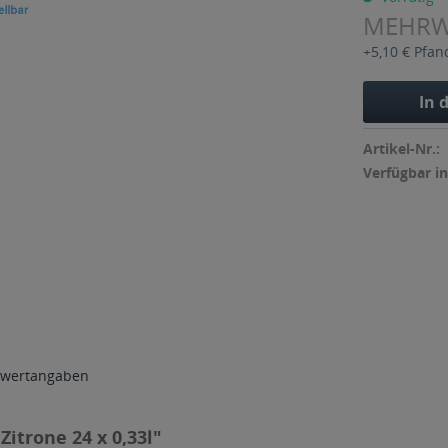
MEHR
+5,10 € Pfan
In 
Artikel-Nr.:
Verfügbar in
wertangaben
itrone 24 x 0,33l"