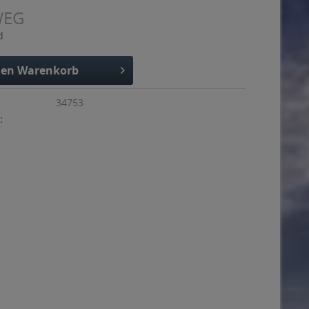
WEG
d
den
Warenkorb
34753
: