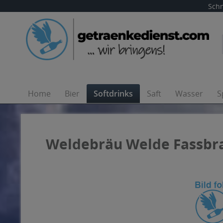
Schn
Home
Bier
Softdrinks
Saft
Wasser
S
Weldebräu Welde Fassbrau