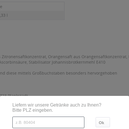
ne
,33 l
Zitronensaftkonzentrat, Orangensaft aus Orangensaftkonzentrat, L
 Ascorbinsäure, Stabilisator Johannisbrotkernmehl E410
sind diese mittels Großbuchstaben besonders hervorgehoben
723 Plankstadt