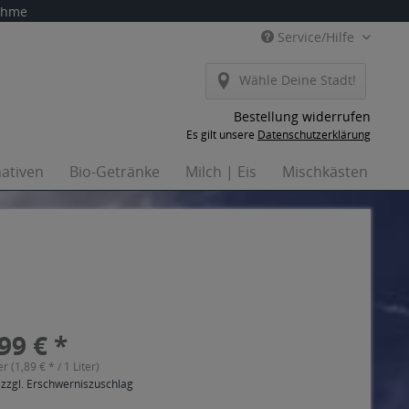
nahme
Service/Hilfe
Wähle Deine Stadt!
Bestellung widerrufen
Es gilt unsere
Datenschutzerklärung
nativen
Bio-Getränke
Milch | Eis
Mischkästen
H
99 € *
er (1,89 € * / 1 Liter)
 zzgl. Erschwerniszuschlag