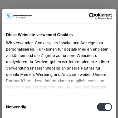
ab 9,49 € *
Inhalt:
6 Liter (1,58 € * / 1 Liter)
inkl. MwSt.
ggf. zzgl. Erschwerniszuschlag
Vorrätig
Diese Webseite verwendet Cookies
MEHRWEG
Wir verwenden Cookies, um Inhalte und Anzeigen zu
+3,93 € Pfand
personalisieren, Funktionen für soziale Medien anbieten
zu können und die Zugriffe auf unsere Website zu
In den
Warenkorb
analysieren. Außerdem geben wir Informationen zu Ihrer
Verwendung unserer Website an unsere Partner für
Artikel-Nr.:
33291
soziale Medien, Werbung und Analysen weiter. Unsere
Verfügbar in:
Partner führen diese Informationen möglicherweise mit
weiteren Daten zusammen, die Sie ihnen bereitgestellt
Beschreibung
haben oder die sie im Rahmen Ihrer Nutzung der Dienste
gesammelt haben.
mehr
Einwilligungsauswahl
Notwendig
Datenschutzbestimmungen
Zutaten und Allergene