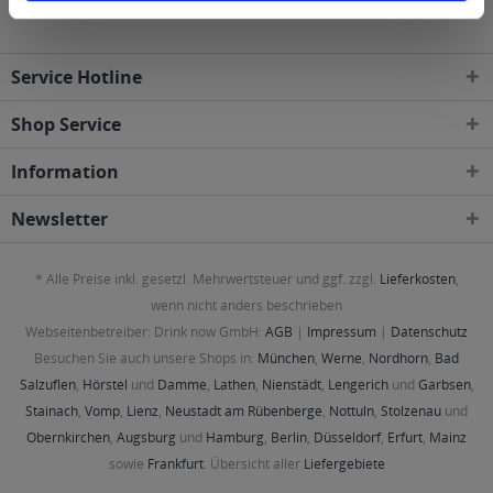
Service Hotline
Shop Service
Information
Newsletter
* Alle Preise inkl. gesetzl. Mehrwertsteuer und ggf. zzgl.
Lieferkosten
,
wenn nicht anders beschrieben
Webseitenbetreiber: Drink now GmbH:
AGB
|
Impressum
|
Datenschutz
Besuchen Sie auch unsere Shops in:
München
,
Werne
,
Nordhorn
,
Bad
Salzuflen
,
Hörstel
und
Damme
,
Lathen
,
Nienstädt
,
Lengerich
und
Garbsen
,
Stainach
,
Vomp
,
Lienz
,
Neustadt am Rübenberge
,
Nottuln
,
Stolzenau
und
Obernkirchen
,
Augsburg
und
Hamburg
,
Berlin
,
Düsseldorf
,
Erfurt
,
Mainz
sowie
Frankfurt
. Übersicht aller
Liefergebiete