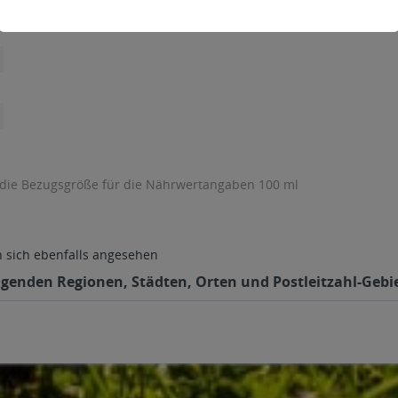
 die Bezugsgröße für die Nährwertangaben 100 ml
sich ebenfalls angesehen
olgenden Regionen, Städten, Orten und Postleitzahl-Gebie