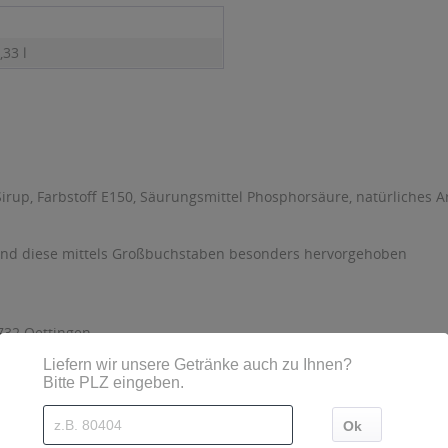
,33 l
irup, Farbstoff E150, Säurungsmittel Phosphorsäure, natürliches Ar
sind diese mittels Großbuchstaben besonders hervorgehoben
732 Oettingen