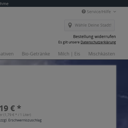
nahme
Service/Hilfe
Wähle Deine Stadt!
Bestellung widerrufen
Es gilt unsere
Datenschutzerklärung
nativen
Bio-Getränke
Milch | Eis
Mischkästen
H
19 € *
er (1,79 € * / 1 Liter)
 zzgl. Erschwerniszuschlag