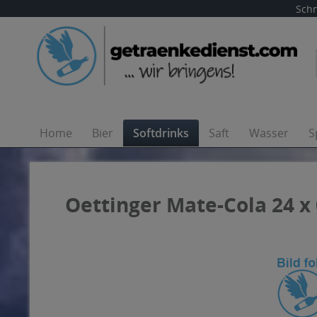
Schn
Home
Bier
Softdrinks
Saft
Wasser
S
Oettinger Mate-Cola 24 x 