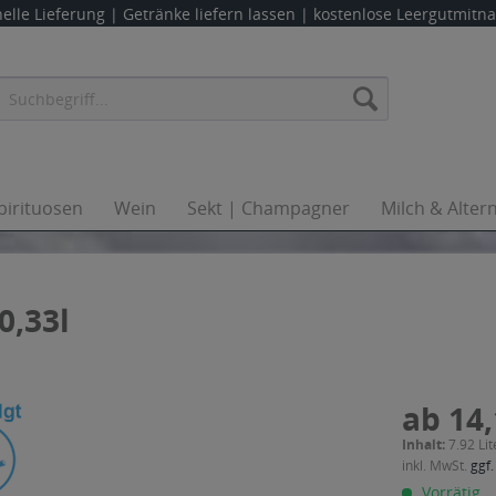
elle Lieferung |
Getränke liefern lassen
| kostenlose Leergutmit
pirituosen
Wein
Sekt | Champagner
Milch & Alter
0,33l
ab 14,
Inhalt:
7.92 Lit
inkl. MwSt.
ggf.
Vorrätig