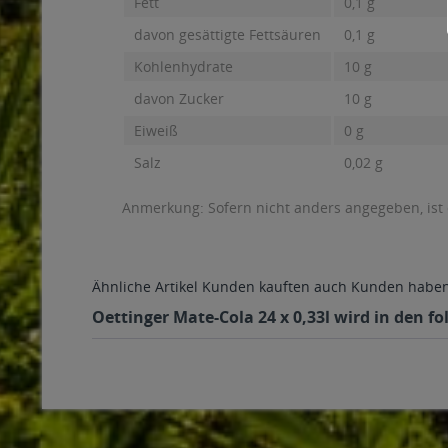
Fett
0,1 g
davon gesättigte Fettsäuren
0,1 g
Kohlenhydrate
10 g
davon Zucker
10 g
Eiweiß
0 g
Salz
0,02 g
Anmerkung: Sofern nicht anders angegeben, ist
Ähnliche Artikel
Kunden kauften auch
Kunden haben 
Oettinger Mate-Cola 24 x 0,33l wird in den f