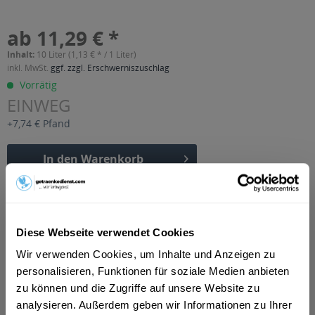
ab 11,29 € *
Inhalt:
10 Liter (1,13 € * / 1 Liter)
inkl. MwSt.
ggf. zzgl. Erschwerniszuschlag
Vorrätig
EINWEG
+7,74 € Pfand
In den
Warenkorb
Artikel-Nr.:
24797
Verfügbar in:
Diese Webseite verwendet Cookies
Beschreibung
mehr
Wir verwenden Cookies, um Inhalte und Anzeigen zu
personalisieren, Funktionen für soziale Medien anbieten
"Eico Eistee mit Pfirsich 20 x 0,5l"
zu können und die Zugriffe auf unsere Website zu
analysieren. Außerdem geben wir Informationen zu Ihrer