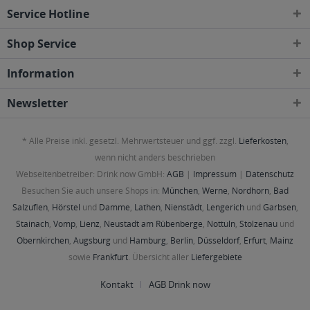
Service Hotline
Shop Service
Information
Newsletter
* Alle Preise inkl. gesetzl. Mehrwertsteuer und ggf. zzgl.
Lieferkosten
,
wenn nicht anders beschrieben
Webseitenbetreiber: Drink now GmbH:
AGB
|
Impressum
|
Datenschutz
Besuchen Sie auch unsere Shops in:
München
,
Werne
,
Nordhorn
,
Bad
Salzuflen
,
Hörstel
und
Damme
,
Lathen
,
Nienstädt
,
Lengerich
und
Garbsen
,
Stainach
,
Vomp
,
Lienz
,
Neustadt am Rübenberge
,
Nottuln
,
Stolzenau
und
Obernkirchen
,
Augsburg
und
Hamburg
,
Berlin
,
Düsseldorf
,
Erfurt
,
Mainz
sowie
Frankfurt
. Übersicht aller
Liefergebiete
Kontakt
AGB Drink now