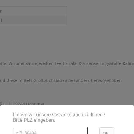
ch
 l
ttel Zitronensäure, weißer Tee-Extrakt, Konservierungsstoffe Kal
sind diese mittels Großbuchstaben besonders hervorgehoben
ße 11, 09244 Lichtenau