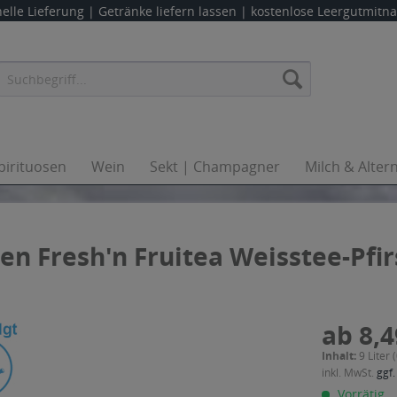
elle Lieferung |
Getränke liefern lassen
| kostenlose Leergutmit
pirituosen
Wein
Sekt | Champagner
Milch & Alter
n Fresh'n Fruitea Weisstee-Pfirs
ab 8,4
Inhalt:
9 Liter 
inkl. MwSt.
ggf.
Vorrätig