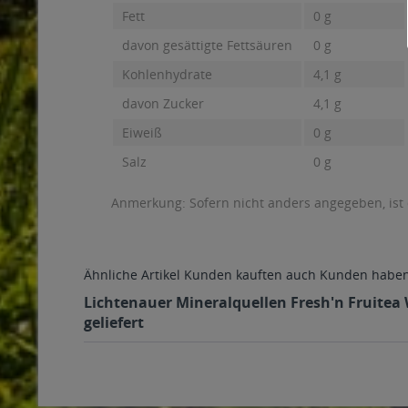
Fett
0 g
davon gesättigte Fettsäuren
0 g
Kohlenhydrate
4,1 g
davon Zucker
4,1 g
Eiweiß
0 g
Salz
0 g
Anmerkung: Sofern nicht anders angegeben, ist
Ähnliche Artikel
Kunden kauften auch
Kunden haben 
Lichtenauer Mineralquellen Fresh'n Fruitea W
geliefert