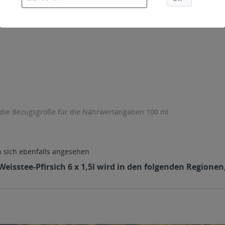
 die Bezugsgröße für die Nährwertangaben 100 ml
sich ebenfalls angesehen
eisstee-Pfirsich 6 x 1,5l wird in den folgenden Regione