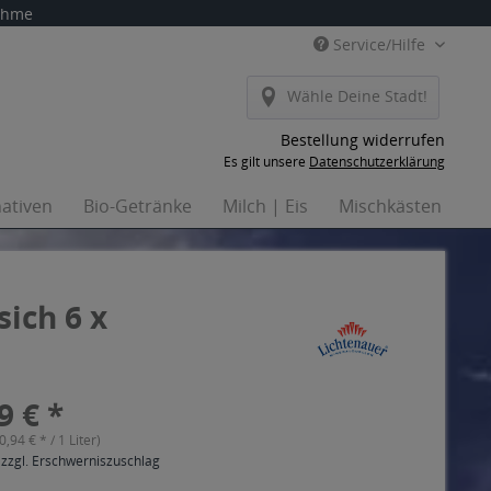
nahme
Service/Hilfe
Wähle Deine Stadt!
Bestellung widerrufen
Es gilt unsere
Datenschutzerklärung
nativen
Bio-Getränke
Milch | Eis
Mischkästen
H
ich 6 x
9 € *
(0,94 € * / 1 Liter)
 zzgl. Erschwerniszuschlag