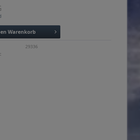
G
d
den
Warenkorb
29336
: