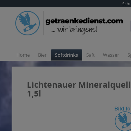
Schn
Home
Bier
Softdrinks
Saft
Wasser
S
Lichtenauer Mineralquelle
1,5l