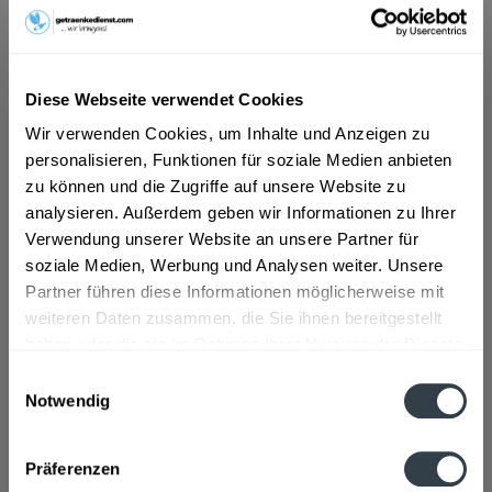
ab 4,39 € *
Inhalt:
6 Liter (0,73 € * / 1 Liter)
Diese Webseite verwendet Cookies
inkl. MwSt.
ggf. zzgl. Erschwerniszuschlag
Vorrätig
Wir verwenden Cookies, um Inhalte und Anzeigen zu
MEHRWEG
personalisieren, Funktionen für soziale Medien anbieten
zu können und die Zugriffe auf unsere Website zu
+3,30 € Pfand
analysieren. Außerdem geben wir Informationen zu Ihrer
Verwendung unserer Website an unsere Partner für
In den
Warenkorb
soziale Medien, Werbung und Analysen weiter. Unsere
Partner führen diese Informationen möglicherweise mit
Artikel-Nr.:
35188
weiteren Daten zusammen, die Sie ihnen bereitgestellt
Verfügbar in:
haben oder die sie im Rahmen Ihrer Nutzung der Dienste
gesammelt haben.
Beschreibung
Einwilligungsauswahl
mehr
Notwendig
Datenschutzbestimmungen
"Wüteria Schlossbrunnen Classic 12 x 0,5l"
Präferenzen
Flaschengröße:
0,5 l