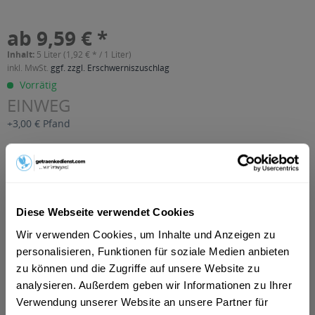
ab 9,59 € *
Inhalt:
5 Liter (1,92 € * / 1 Liter)
inkl. MwSt.
ggf. zzgl. Erschwerniszuschlag
Vorrätig
EINWEG
+3,00 € Pfand
In den
Warenkorb
Artikel-Nr.:
24338
Verfügbar in:
Diese Webseite verwendet Cookies
Wir verwenden Cookies, um Inhalte und Anzeigen zu
Beschreibung
personalisieren, Funktionen für soziale Medien anbieten
mehr
zu können und die Zugriffe auf unsere Website zu
"Dietz Apfelschorle 10 x 0,5l"
analysieren. Außerdem geben wir Informationen zu Ihrer
Verwendung unserer Website an unsere Partner für