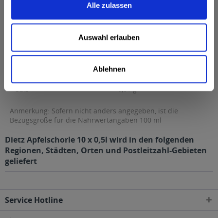
Alle zulassen
Fett
0,06 g
davon gesättigte Fettsäuren
0,01 g
Auswahl erlauben
Kohlenhydrate
6,2 g
davon Zucker
6,2 g
Ablehnen
Eiweiß
0 g
Salz
0,01 g
Anmerkung: Sofern nicht anders angegeben, ist die
Bezugsgröße für die Nährwertangaben 100 ml
Dietz Apfelschorle 10 x 0,5l wird in den folgenden
Regionen, Städten, Orten und Postleitzahl-Gebieten
geliefert
Service Hotline