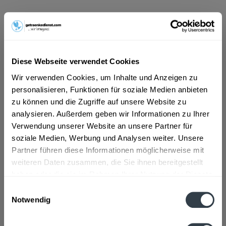
ab 8,59 € *
Inhalt:
9 Liter (0,95 € * / 1 Liter)
inkl. MwSt.
ggf. zzgl. Erschwerniszuschlag
Vorrätig
Diese Webseite verwendet Cookies
MEHRWEG
Wir verwenden Cookies, um Inhalte und Anzeigen zu
+3,30 € Pfand
personalisieren, Funktionen für soziale Medien anbieten
zu können und die Zugriffe auf unsere Website zu
In den
Warenkorb
analysieren. Außerdem geben wir Informationen zu Ihrer
Verwendung unserer Website an unsere Partner für
soziale Medien, Werbung und Analysen weiter. Unsere
Artikel-Nr.:
25331
Partner führen diese Informationen möglicherweise mit
Verfügbar in:
weiteren Daten zusammen, die Sie ihnen bereitgestellt
haben oder die sie im Rahmen Ihrer Nutzung der Dienste
Beschreibung
gesammelt haben.
Einwilligungsauswahl
mehr
Notwendig
Datenschutzbestimmungen
Zutaten und Allergene