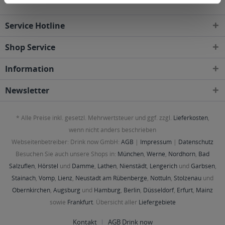
Service Hotline
Shop Service
Information
Newsletter
* Alle Preise inkl. gesetzl. Mehrwertsteuer und ggf. zzgl.
Lieferkosten
,
wenn nicht anders beschrieben
Webseitenbetreiber: Drink now GmbH:
AGB
|
Impressum
|
Datenschutz
Besuchen Sie auch unsere Shops in:
München
,
Werne
,
Nordhorn
,
Bad
Salzuflen
,
Hörstel
und
Damme
,
Lathen
,
Nienstädt
,
Lengerich
und
Garbsen
,
Stainach
,
Vomp
,
Lienz
,
Neustadt am Rübenberge
,
Nottuln
,
Stolzenau
und
Obernkirchen
,
Augsburg
und
Hamburg
,
Berlin
,
Düsseldorf
,
Erfurt
,
Mainz
sowie
Frankfurt
. Übersicht aller
Liefergebiete
Kontakt
AGB Drink now