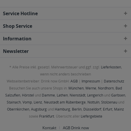
Service Hotline
Shop Service
Information
Newsletter
* Alle Preise inkl. gesetzl. Mehrwertsteuer und ggf. zzgl.
Lieferkosten
,
wenn nicht anders beschrieben
Webseitenbetreiber: Drink now GmbH:
AGB
|
Impressum
|
Datenschutz
Besuchen Sie auch unsere Shops in:
München
,
Werne
,
Nordhorn
,
Bad
Salzuflen
,
Hörstel
und
Damme
,
Lathen
,
Nienstädt
,
Lengerich
und
Garbsen
,
Stainach
,
Vomp
,
Lienz
,
Neustadt am Rübenberge
,
Nottuln
,
Stolzenau
und
Obernkirchen
,
Augsburg
und
Hamburg
,
Berlin
,
Düsseldorf
,
Erfurt
,
Mainz
sowie
Frankfurt
. Übersicht aller
Liefergebiete
Kontakt
AGB Drink now