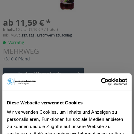
ab 11,59 € *
Inhalt:
10 Liter (1,16 € * / 1 Liter)
inkl. MwSt.
ggf. zzgl. Erschwerniszuschlag
Vorrätig
MEHRWEG
+3,10 € Pfand
In den
Warenkorb
Artikel-Nr.:
27925
Verfügbar in:
Diese Webseite verwendet Cookies
Beschreibung
Wir verwenden Cookies, um Inhalte und Anzeigen zu
mehr
personalisieren, Funktionen für soziale Medien anbieten
"JesuitenQuelle Apfel-Holunder-Schorle 20 x
zu können und die Zugriffe auf unsere Website zu
0,5l"
analysieren. Außerdem geben wir Informationen zu Ihrer