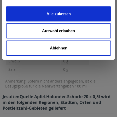
Brennwert 19 kcal / 81 kJ Fett 0,01 g davon gesättigte Fettsäuren
0,01 g...
mehr
Alle zulassen
Brennwert
19 kcal / 81 kJ
Fett
0,01 g
Auswahl erlauben
davon gesättigte Fettsäuren
0,01 g
Kohlenhydrate
4,4 g
Ablehnen
davon Zucker
4,4 g
Eiweiß
0 g
Salz
0 g
Anmerkung: Sofern nicht anders angegeben, ist die
Bezugsgröße für die Nährwertangaben 100 ml
JesuitenQuelle Apfel-Holunder-Schorle 20 x 0,5l wird
in den folgenden Regionen, Städten, Orten und
Postleitzahl-Gebieten geliefert