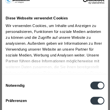
ab 5,99 € *
Diese Webseite verwendet Cookies
Inhalt:
12 Liter (0,50 € * / 1 Liter)
Wir verwenden Cookies, um Inhalte und Anzeigen zu
inkl. MwSt.
ggf. zzgl. Erschwerniszuschlag
personalisieren, Funktionen für soziale Medien anbieten
Vorrätig
zu können und die Zugriffe auf unsere Website zu
MEHRWEG
analysieren. Außerdem geben wir Informationen zu Ihrer
+4,50 € Pfand
Verwendung unserer Website an unsere Partner für
soziale Medien, Werbung und Analysen weiter. Unsere
In den
Warenkorb
Partner führen diese Informationen möglicherweise mit
weiteren Daten zusammen, die Sie ihnen bereitgestellt
haben oder die sie im Rahmen Ihrer Nutzung der Dienste
Artikel-Nr.:
33368
gesammelt haben.
Verfügbar in:
Einwilligungsauswahl
Notwendig
Datenschutzbestimmungen
Beschreibung
mehr
Präferenzen