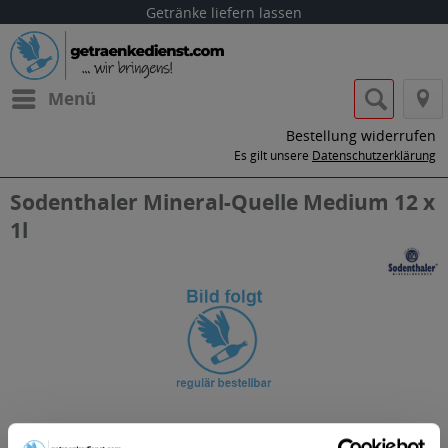
Getränke liefern lassen
Menü
Bestellung widerrufen
Es gilt unsere
Datenschutzerklärung
Sodenthaler Mineral-Quelle Medium 12 x
1l