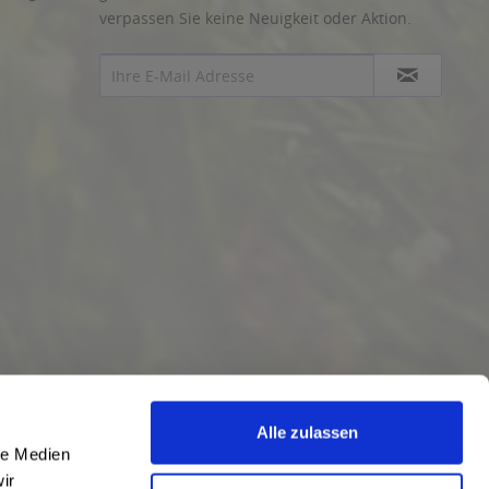
verpassen Sie keine Neuigkeit oder Aktion.
Alle zulassen
le Medien
ir