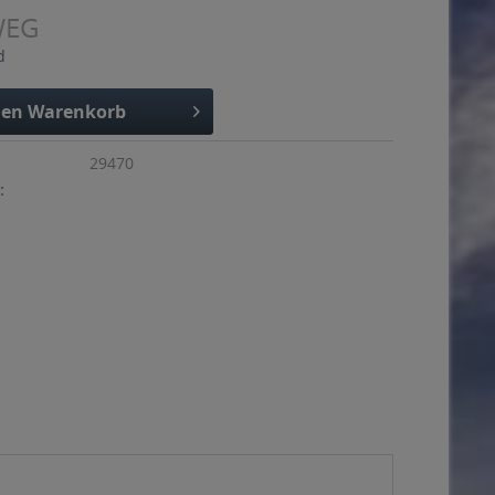
WEG
d
den
Warenkorb
29470
: