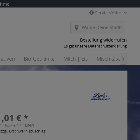
nahme
Service/Hilfe
Wähle Deine Stadt!
Bestellung widerrufen
Es gilt unsere
Datenschutzerklärung
nativen
Bio-Getränke
Milch | Eis
Mischkästen
H

,01 € *
r (18,37 € * / 1 Liter)
 zzgl. Erschwerniszuschlag