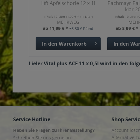
Lift Apfelschorle 12 x 1l
Pachmayr Pali
klar 20
Inhalt
12 Liter
(1,00 € * / 1 Liter)
Inhalt
10 Liter
(
MEHRWEG
MEH
ab 11,99 € *
ab 8,99 € *
+3,30 € Pfand
In den
Warenkorb
In den
War
Lieler Vital plus ACE 11 x 0,5l wird in den f
Service Hotline
Shop Servi
Haben Sie Fragen zu Ihrer Bestellung?
Account lösc
Alternative z
Schreiben Sie uns gerne an