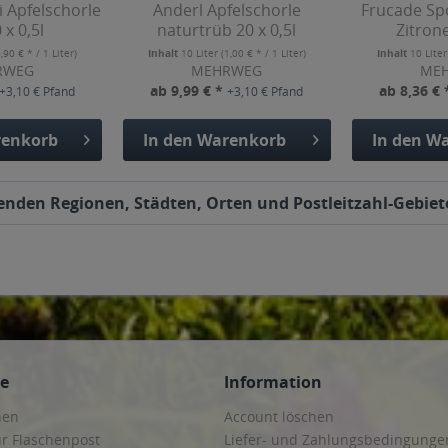
 Apfelschorle
Anderl Apfelschorle
Frucade Spo
 x 0,5l
naturtrüb 20 x 0,5l
Zitrone
0,90 € * / 1 Liter)
Inhalt
10 Liter
(1,00 € * / 1 Liter)
Inhalt
10 Lite
RWEG
MEHRWEG
ME
ab 9,99 € *
ab 8,36 €
+3,10 € Pfand
+3,10 € Pfand
enkorb
In den
Warenkorb
In den
Wa
olgenden Regionen, Städten, Orten und Postleitzahl-Gebiet
ce
Information
hen
Account löschen
ur Flaschenpost
Liefer- und Zahlungsbedingunge