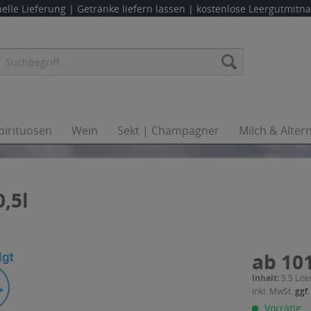
elle Lieferung |
Getränke liefern lassen
| kostenlose Leergutmit
pirituosen
Wein
Sekt | Champagner
Milch & Alter
0,5l
ab 101
Inhalt:
5.5 Lite
inkl. MwSt.
ggf.
Vorrätig