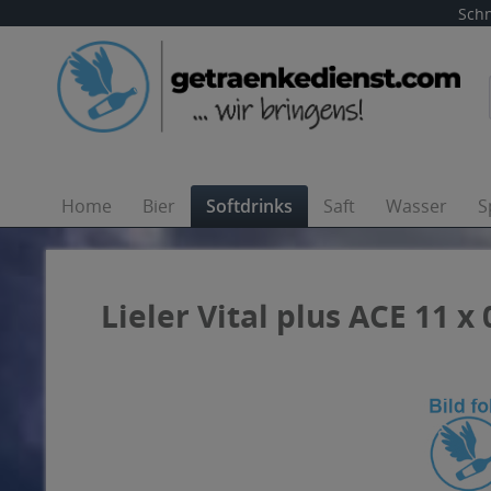
Schn
Home
Bier
Softdrinks
Saft
Wasser
S
Lieler Vital plus ACE 11 x 