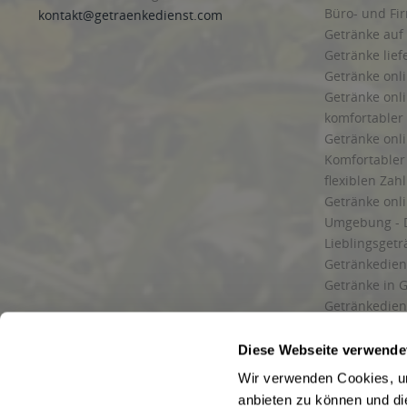
Büro- und F
kontakt@getraenkedienst.com
Getränke auf
Getränke lief
Getränke onli
Getränke onli
komfortabler 
Getränke onli
Komfortabler 
flexiblen Zah
Getränke onl
Umgebung - 
Lieblingsget
Getränkediens
Getränke in G
Getränkedien
zuverlässige
und Umgebu
Diese Webseite verwende
Getränkeliefe
Wir verwenden Cookies, um
Liefergebiet
anbieten zu können und di