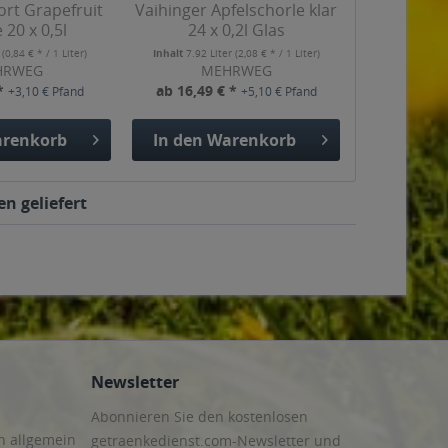
rt Grapefruit
Vaihinger Apfelschorle klar
 20 x 0,5l
24 x 0,2l Glas
r
(0,84 € * / 1 Liter)
Inhalt
7.92 Liter
(2,08 € * / 1 Liter)
HRWEG
MEHRWEG
 *
ab 16,49 € *
+3,10 € Pfand
+5,10 € Pfand
renkorb
In den
Warenkorb
en geliefert
Newsletter
Abonnieren Sie den kostenlosen
n allgemein
getraenkedienst.com-Newsletter und