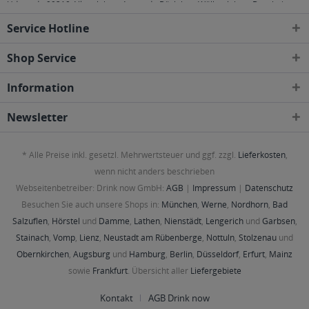
Udestedt
,
99310 Alkersleben, Arnstadt, Bösleben-Wüllersleben, Dornheim,
Osthausen-Wülfershausen, Wachsenburggemeinde, Wipfratal, Witzleben
,
Service Hotline
99334 Elleben, Elxleben, Ichtershausen, Kirchheim
,
99423, 99425, 99427
Weimar
,
99428 Bechstedtstraß, Daasdorf am Berge, Hopfgarten, Isseroda,
Niederzimmern, Nohra, Ottstedt am Berge, Utzberg
,
99441 Döbritschen,
Shop Service
Frankendorf, Großschwabhausen, Hammerstedt, Hohlstedt, Kiliansroda,
Kleinschwabhausen, Kromsdorf, Lehnstedt, Magdala, Mechelroda, Mellingen,
Information
Umpferstedt
,
99867 Gotha
,
99869 Ballstädt, Brüheim, Bufleben, Ebenheim,
Emleben, Eschenbergen, Friedrichswerth, Friemar, Goldbach, Grabsleben,
Günthersleben, Haina, Hochheim, Molschleben, Mühlberg, Pferdingsleben,
Newsletter
Remstädt, Schwabhaus
,
99885 Luisenthal, Ohrdruf, Wölfis
,
99887
Georgenthal, Gräfenhain, Herrenhof, Hohenkirchen, Petriroda
,
99947 Bad
Langensalza, Behringen, Bothenheilingen, Issersheilingen, Kirchheilingen,
* Alle Preise inkl. gesetzl. Mehrwertsteuer und ggf. zzgl.
Lieferkosten
,
Kleinwelsbach, Mülverstedt, Neunheilingen, Schönstedt, Sundhausen,
Tottleben, Weberstedt
wenn nicht anders beschrieben
Webseitenbetreiber: Drink now GmbH:
AGB
|
Impressum
|
Datenschutz
Besuchen Sie auch unsere Shops in:
München
,
Werne
,
Nordhorn
,
Bad
Salzuflen
,
Hörstel
und
Damme
,
Lathen
,
Nienstädt
,
Lengerich
und
Garbsen
,
Stainach
,
Vomp
,
Lienz
,
Neustadt am Rübenberge
,
Nottuln
,
Stolzenau
und
Obernkirchen
,
Augsburg
und
Hamburg
,
Berlin
,
Düsseldorf
,
Erfurt
,
Mainz
sowie
Frankfurt
. Übersicht aller
Liefergebiete
Kontakt
AGB Drink now