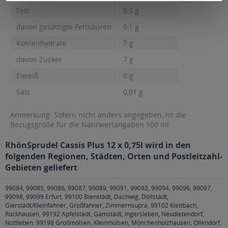
Fett
0,5 g
davon gesättigte Fettsäuren
0,1 g
Kohlenhydrate
7 g
davon Zucker
7 g
Eiweiß
0 g
Salz
0,01 g
Anmerkung: Sofern nicht anders angegeben, ist die
Bezugsgröße für die Nährwertangaben 100 ml
RhönSprudel Cassis Plus 12 x 0,75l wird in den
folgenden Regionen, Städten, Orten und Postleitzahl-
Gebieten geliefert
99084, 99085, 99086, 99087, 99089, 99091, 99092, 99094, 99096, 99097,
99098, 99099 Erfurt
,
99100 Bienstädt, Dachwig, Döllstädt,
Gierstädt/Kleinfahner, Großfahner, Zimmernsupra
,
99102 Klettbach,
Rockhausen
,
99192 Apfelstädt, Gamstädt, Ingersleben, Neudietendorf,
Nottleben
,
99198 Großmölsen, Kleinmölsen, Mönchenholzhausen, Ollendorf,