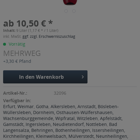
ab 10,50 € *
Inhalt:
9 Liter (1,17 € * / 1 Liter)
inkl. MwSt.
ggf. zzgl. Erschwerniszuschlag
Vorrätig
MEHRWEG
+3,30 € Pfand
In den
Warenkorb
Artikel-Nr.:
32096
Verfügbar in:
Erfurt
,
Weimar
,
Gotha
,
Alkersleben, Arnstadt, Bösleben-
Wüllersleben, Dornheim, Osthausen-Wülfershausen,
Wachsenburggemeinde, Wipfratal, Witzleben
,
Apfelstädt,
Gamstädt, Ingersleben, Neudietendorf, Nottleben
,
Bad
Langensalza, Behringen, Bothenheilingen, Issersheilingen,
Kirchheilingen, Kleinwelsbach, Mülverstedt, Neunheilingen,