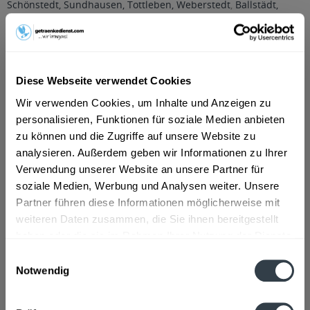
Schönstedt, Sundhausen, Tottleben, Weberstedt
,
Ballstädt,
Brüheim, Bufleben, Ebenheim, Emleben, Eschenbergen,
Friedrichswerth, Friemar, Goldbach, Grabsleben,
Günthersleben, Haina, Hochheim, Molschleben, Mühlberg,
Pferdingsleben, Remstädt, Schwabhaus
,
Bechstedtstraß,
Daasdorf am Berge, Hopfgarten, Isseroda, Niederzimmern,
Diese Webseite verwendet Cookies
Nohra, Ottstedt am Berge, Utzberg
,
Bienstädt, Dachwig,
Döllstädt, Gierstädt/Kleinfahner, Großfahner, Zimmernsupra
,
Wir verwenden Cookies, um Inhalte und Anzeigen zu
Döbritschen, Frankendorf, Großschwabhausen, Hammerstedt,
personalisieren, Funktionen für soziale Medien anbieten
Hohlstedt, Kiliansroda, Kleinschwabhausen, Kromsdorf,
Lehnstedt, Magdala, Mechelroda, Mellingen, Umpferstedt
,
zu können und die Zugriffe auf unsere Website zu
Elleben, Elxleben, Ichtershausen, Kirchheim
,
Georgenthal,
analysieren. Außerdem geben wir Informationen zu Ihrer
Gräfenhain, Herrenhof, Hohenkirchen, Petriroda
,
Großmölsen,
Verwendung unserer Website an unsere Partner für
Kleinmölsen, Mönchenholzhausen, Ollendorf, Udestedt
,
soziale Medien, Werbung und Analysen weiter. Unsere
Klettbach, Rockhausen
,
Luisenthal, Ohrdruf, Wölfis
Partner führen diese Informationen möglicherweise mit
Beschreibung
weiteren Daten zusammen, die Sie ihnen bereitgestellt
mehr
haben oder die sie im Rahmen Ihrer Nutzung der Dienste
gesammelt haben.
"RhönSprudel Cassis Plus 12 x 0,75l"
Einwilligungsauswahl
Notwendig
Datenschutzbestimmungen
Flaschengröße:
0,7 - 0,75 l