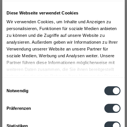
ab 12,79 € *
Diese Webseite verwendet Cookies
Wir verwenden Cookies, um Inhalte und Anzeigen zu
Inhalt:
0.7 Liter (18,28 € * / 1 Liter)
inkl. MwSt.
ggf. zzgl. Erschwerniszuschlag
personalisieren, Funktionen für soziale Medien anbieten
Vorrätig
zu können und die Zugriffe auf unsere Website zu
analysieren. Außerdem geben wir Informationen zu Ihrer
In den
Warenkorb
Verwendung unserer Website an unsere Partner für
soziale Medien, Werbung und Analysen weiter. Unsere
Partner führen diese Informationen möglicherweise mit
Artikel-Nr.:
37575
weiteren Daten zusammen, die Sie ihnen bereitgestellt
Verfügbar in:
haben oder die sie im Rahmen Ihrer Nutzung der Dienste
Beschreibung
gesammelt haben.
Einwilligungsauswahl
mehr
Notwendig
Datenschutzbestimmungen
"Stroganoff Red Spirit 0,7l"
Präferenzen
Flaschengröße:
0,7 - 0,75 l
Fragen zum Artikel?
Weitere Artikel von Stroganoff
Statistiken