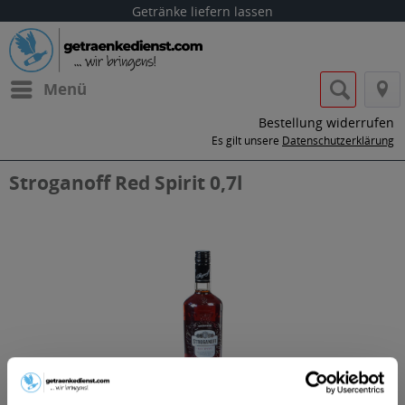
Getränke liefern lassen
Menü
Bestellung widerrufen
Es gilt unsere
Datenschutzerklärung
Stroganoff Red Spirit 0,7l